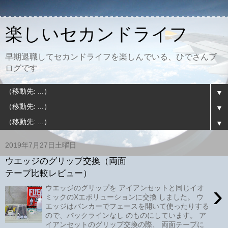
楽しいセカンドライフ
早期退職してセカンドライフを楽しんでいる、ひでさんブ
ログです
▼
▼
▼
2019年7月27日土曜日
ウエッジのグリップ交換（両面
テープ比較レビュー）
›
ウエッジのグリップを アイアンセットと同じイオ
ミックのXエボリューションに交換 しました。 ウ
エッジはバンカーでフェースを開いて使ったりする
ので、バックラインなし のものにしています。 ア
イアンセットのグリップ交換の際、 両面テープに