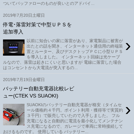
ついてバッファローのものが良いとのアドバイ...
2019年7月20日土曜日
停電･落雷対策で中型ＵＰＳを
追加導入
›
以前に知合いの家に落雷があり、家電製品に被害が
出たとの話を聞き、インターネット通信用の終端装
置とルーター、及びデスクトップＰＣに小型ＵＰＳ
を導入しました。 インターネット回線は光ケーブ
ルなので、落雷は起きにくいと思いますが 電線に落雷した場合
はコンセントから大電流が突入するの...
2019年7月19日金曜日
バッテリー自動充電器比較レビ
ュー(CTEK VS SUAOKI)
›
SUAOKIのバッテリー自動充電器が格安（タイムセ
ール価格約４千円。ポイント利用・獲得等で実質約
３千円）で販売していたので入手しました。 フル
充電になると自動的に電流を最小化してメンテナン
ス充電になるので、ガレージで車両に常時接続して
おけるものです。 使用している バッテリー...