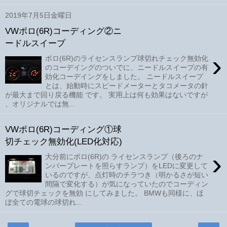
2019年7月5日金曜日
VWポロ(6R)コーディング②ニ
ードルスイープ
›
ポロ(6R)のライセンスランプ球切れチェック無効化
のコーデイングのついでに、ニードルスイープの有
効化コーデイングをしました。 ニードルスイープ
とは、始動時にスピードメーターとタコメータの針
が最大まで回り戻る機能 です。 実用上は何も効果はないですが
、オリジナルでは無...
VWポロ(6R)コーディング①球
切チェック無効化(LED化対応)
›
大分前にポロ(6R)の ライセンスランプ（後ろのナ
ンバープレートを照らすランプ）をLEDに変更して
いるのですが、点灯時のチラつき（明かるさが短い
間隔で変化する）が気になっていたのでコーディン
グで球切チェックを無効 にしてみました。 BMWも同様に、ほ
ぼ全ての電球の球切れ...