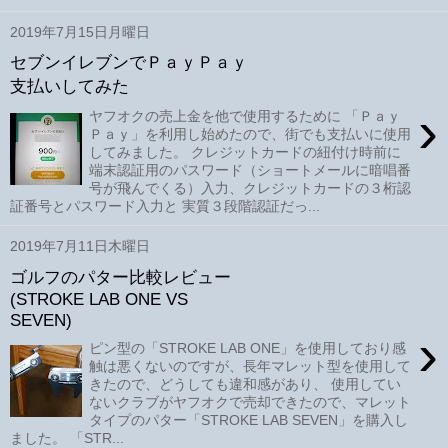
2019年7月15日月曜日
セブンイレブンでＰａｙＰａｙ
支払いしてみた
›
ヤフオクの売上金を他で使用するために 「Ｐａｙ
Ｐａｙ」を利用し始めたので、街でも支払いに使用
してみました。 クレジットカードの紐付け時前に
端末認証用のパスワード（ショートメールに暗唱番
号が飛んでくる）入力、クレジットカードの３桁認
証番号とパスワード入力と 実質３段階認証だっ...
2019年7月11日木曜日
ゴルフのパター比較レビュー
(STROKE LAB ONE VS
SEVEN)
›
ピン型の「STROKE LAB ONE」を使用しており感
触は悪くないのですが、長年マレット型を使用して
きたので、どうしても違和感があり、 使用してい
ないクラブがヤフオクで売却できたので、マレット
タイプのパター「STROKE LAB SEVEN」を購入し
ました。 「STR...