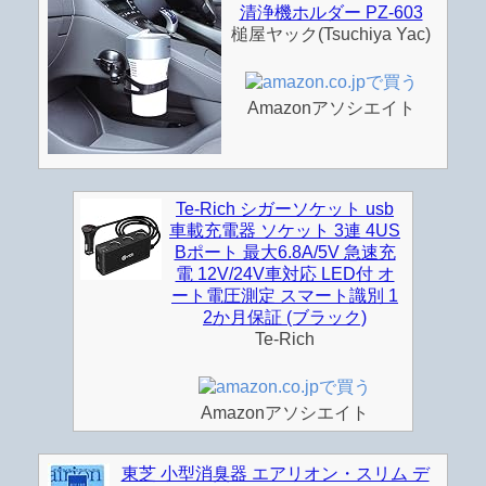
清浄機ホルダー PZ-603
槌屋ヤック(Tsuchiya Yac)
Amazonアソシエイト
Te-Rich シガーソケット usb
車載充電器 ソケット 3連 4US
Bポート 最大6.8A/5V 急速充
電 12V/24V車対応 LED付 オ
ート電圧測定 スマート識別 1
2か月保証 (ブラック)
Te-Rich
Amazonアソシエイト
東芝 小型消臭器 エアリオン・スリム デ