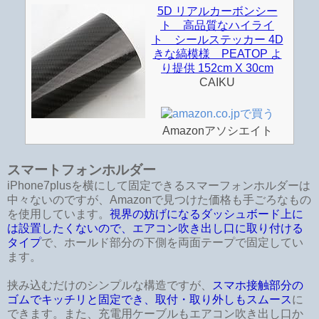
5D リアルカーボンシー
ト 高品質なハイライ
ト シールステッカー 4D
きな縞模様 PEATOP よ
り提供 152cm X 30cm
CAIKU
Amazonアソシエイト
スマートフォンホルダー
iPhone7plusを横にして固定できるスマーフォンホルダーは
中々ないのですが、Amazonで見つけた価格も手ごろなもの
を使用しています。
視界の妨げになるダッシュボード上に
は設置したくないので、エアコン吹き出し口に取り付ける
タイプ
で、ホールド部分の下側を両面テープで固定してい
ます。
挟み込むだけのシンプルな構造ですが、
スマホ接触部分の
ゴムでキッチリと固定でき、取付・取り外しもスムース
に
できます。また、充電用ケーブルもエアコン吹き出し口か