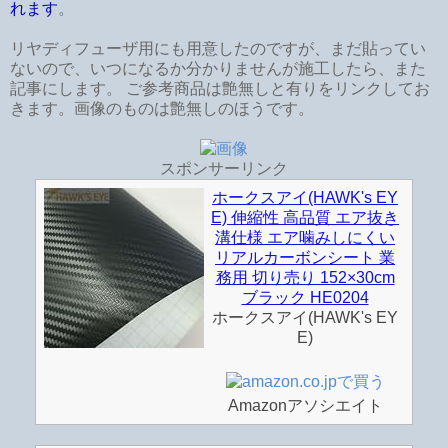
れます
。
リヤディフューザ用にも用意したのですが、まだ貼ってい
ないので、いつになるか分かりませんが施工したら、また
記事にします。 ご参考商品は艶無しと有りをリンクしてお
きます。画像のものは艶無しのほうです。
スポンサーリンク
ホークスアイ(HAWK's EY
E) 伸縮性 高品質 エア抜き
溝仕様 エア噛みしにくい
リアルカーボンシート 業
務用 切り売り 152×30cm
ブラック HE0204
ホークスアイ(HAWK's EY
E)
Amazonアソシエイト