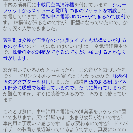
車内の消臭用に
車載用空気清浄機
を付けています。
シガー
ソケットからスイッチと電圧計つきのソケットを増設
して
給電しています。
運転中に電源ON/OFFができるので便利
で
す。 結構値が張るものですが、旧型になっていたので、か
なり安く入手できました。
芳香剤は交換が面倒なのと無臭タイプでも結構匂いがする
ものが多い
ので、その点ではいいですね。 空気清浄機本体
で、
風量強弱の調整ができるのですが、強にするとかなり
音がします
。
窓が開いているのかとおもったら、この音だと気づいた程
です。 ドリンクホルダーを塞ぎたくなかったので、
吸盤付
きのアダプターを利用
しました。結構
凹凸のある樹脂パネ
ル部分に吸盤で装着しているので、たまに外れてしまう
の
が難点ですが、すぐに装着できるので、そのまま使ってい
ます。
これとは別に、車中泊用に電池式の消臭器をラゲッジに置
いてあります。広い部屋では、あまり効果がないですが、
車内用に丁度いい感じです。 話が変わるのですが、ドアバ
イザーの装着が最近減っているようですが、真夏に５ｍｍ