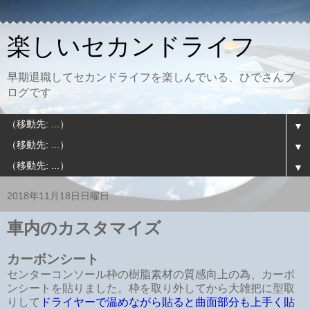
楽しいセカンドライフ
早期退職してセカンドライフを楽しんでいる、ひでさんブ
ログです
▼
▼
▼
2018年11月18日日曜日
車内のカスタマイズ
カーボンシート
センターコンソール枠の樹脂素材の質感向上の為、カーボ
ンシートを貼りました。枠を取り外してから大雑把に型取
りして
ドライヤーで温めながら貼ると曲面部分も上手く貼