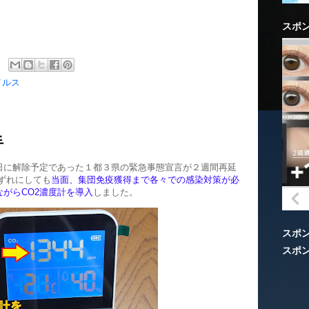
スポ
イルス
手
日に解除予定であった１都３県の緊急事態宣言が２週間再延
ずれにしても
当面、集団免疫獲得まで各々での感染対策が必
がらCO2濃度計を導入
しました。
スポ
スポ