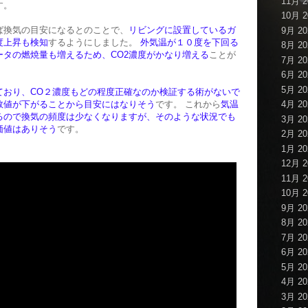
11月 2
す。
10月 2
ば換気の目安になるとのことで、
リビングに設置しているガ
9月 20
度上昇も検知
するようにしました。
外気温が１０度を下回る
8月 20
タの燃焼量も増えるため、CO2濃度がかなり増える
ことが
7月 20
6月 20
5月 20
ており、CO２濃度もどの程度正確なのか検証する術がないで
数値が下がることから目安にはなりそう
です。 これから
気温
4月 20
るので換気の頻度は少なくなりますが、そのような状況でも
3月 20
価値はありそう
です。
2月 20
1月 20
12月 2
11月 2
10月 2
9月 20
8月 20
7月 20
6月 20
5月 20
4月 20
3月 20