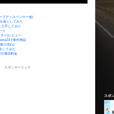
ープディスペンサー他)
ビを落としてみた
を入手してみた
ース
Bメモリ)レビュー
XperiaZ4で動作検証
注文後の流れ)
ず注文してみた
割引通信料金
スポンサーリンク
スポ