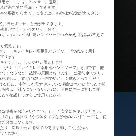
専用オートディスペンサー』登場。
簡単に衛生的に手洗いができます。
の本体容器から出てくる泡以上のきめ細かな泡が出てきま
能で、待たずにサッと泡が出てきます。
、残量がすぐわかるスリット付き。
(キレイキレイ薬用泡ハンドソープつめかえ用を詰め替えて
でも使えます。
す。 【キレイキレイ薬用泡ハンドソープつめかえ用】
を守ります
でキャッチし、しっかりと落とします
上がり 「キレイキレイ薬用泡ハンドソープ」専用です。他
出なくなるなど、故障の原因となります。 生活防水であり、
れた場合は、すぐに乾いた布でやさしく拭きとってくださ
開ける前に、本体に水滴がついている場合は乾いた布などで拭
める際は、斜めにならないように、全体に均一に押して閉
ことを確認してからご使用ください。
扱説明書をお読みいただき、正しく安全にお使いください。
専用です。他社製品や液体タイプなど他のハンドソープをご使
障の原因になります。
けたり、湿度の高い場所での使用は避けてください。
いでください。