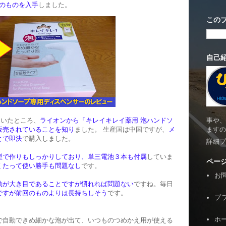
のものを入手
しました。
この
自己
事や、
ていたところ、
ライオンから「キレイキレイ薬用 泡ハンドソ
ますの
販売されていることを知り
ました。 生産国は中国ですが、
メ
とで即決
で購入しました。
詳細プ
型で作りもしっかりしており、単三電池３本も付属
していま
ペー
くたって使い勝手も問題なし
です。
お
動が大き目であることですが慣れれば問題ない
ですね。毎日
ですが前回のものよりは長持ちしそう
です。
プ
ホ
で自動できめ細かな泡が出て、いつものつめかえ用が使える