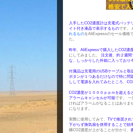
入手したCO2濃度計は充電式バッテ
イト付き液晶で表示するもの
です。 
れるもの
をAliExpressのセール価格
た。
昨年、AliExpressで購入したC
にしてみました。
注文後、約２週間
な、しっかりした外箱に入っており
付属品は充電用のUSBケーブルと取
ボタンが１つあるだけなので特に問題
しして電源を入れてみたところ、CO
CO2濃度が１０００ｐｐｍを超える
アラームキャンセルが可能
です。 
ければアラームがなることはありま
になります。
実際に使用してみて、
TVで推奨さ
下がらず換気扇を併用することで効
構CO2濃度が上がることが分かり、