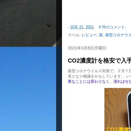
-
10月 21, 2021
0 件のコメント:
ラベル:
レビュー
,
家
,
新型コロナウ
2021年3月8日月曜日
CO2濃度計を格安で入
新型コロナウイルス対策で、２月７
長となり物議をかもしています。 い
要なことには変わりなく、遅ればせな