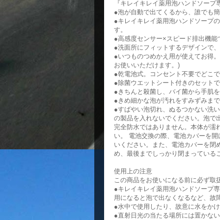
『キレイキレイ薬用泡ハンドソープ
●泡が自動で出てくるから、誰でも
●キレイキレイ薬用泡ハンドソープ
す。
●高感度センサー×スピード排出機
●洗面所にフィットするデザインで
●いつものつめかえ用が使えてお得。
お使いいただけます。)
●乾電池式。コンセント不要でどこ
●除菌ウエットシート付きのセットで
●きちんと殺菌し、バイ菌から手肌
●きめ細かな泡が汚れをすみずみま
●すばやい泡切れ、ぬるつかない洗い
の製品を入れないでください。泡で
完全防水ではありません。本体が濡
い。 電池交換の際、電池カバーを
いください。また、電池カバーを閉
め、最後までしっかり閉まっている
使用上の注意
この商品をお使いになる前に必ず取
●キレイキレイ薬用泡ハンドソープ
用になると泡で出なくなるなど、故
●水中で使用したり、故意に水をか
●直射日光の当たる場所には置かな