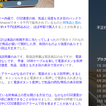
リー内蔵で、CO2濃度の他、気温と湿度を大き目のバックラ
Amazonで８～９千円で販売されているものと
同等品と思わ
で
約４千円(送料込み)と、ほぼ半額で購入
することが出来まし
不正
O2濃度計は液晶の初期不良に当たってしまった
ので別タイプのもの
で商品が届いて開封した所、前回のものより強度のありそう
今回は大丈夫
でした。
扱説明書のみ
です。取扱説明書は英語表記のみですが、
電源
ブログ
なしです。 早速、USBケーブルを刺して電源ボタンを長押
2濃度、気温、湿度とも大き目の表示で見やすい
です。
7月 20
6月 20
とアラームがなるのですが、電源ボタンを２回早押しすると
5月 20
一度、キャンセルすると電源ボタン長押しで電源を入れ直さな
4月 20
せん。また
電源ボタン１度押しで気温の摂氏/華氏の表示切替
3月 20
2月 20
れている対角線上の窓を開ける方法では、なかなかCO2濃度が
1月 20
率的に換気できることが分かり
ました。 就寝中の呼吸でも結
12月 2
夜中にCO2濃度計のアラームで目を覚ますことがありました