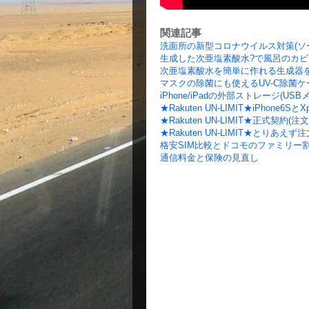
関連記事
洗面所の新型コロナウイルス対策(ソ
生成した次亜塩素酸水?で風呂のカ
次亜塩素酸水を簡単に作れる生成器
マスクの除菌にも使えるUV-C除菌ケ
iPhone/iPadの外部ストレージ(US
★Rakuten UN-LIMIT★iPhone6Sと
★Rakuten UN-LIMIT★正式契約(
★Rakuten UN-LIMIT★とりあえ
格安SIM比較とドコモのファミリー
通信料金と保険の見直し