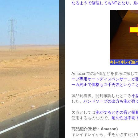
なるようで修理してもNGとなり、別
Amazonでの評価などを参考に探し
ープ専用オートディスペンサー」が
ーカ純正で価格も２千円強というこ
製品到着後、開封確認したところ
小
した。
ハンドソープの出方も泡が良
欠点としては
泡がでるときの音と振
使用するものなので、
耐久性は不明
商品紹介(出所：Amazon)
キレイキレイから、手をかざすだけ