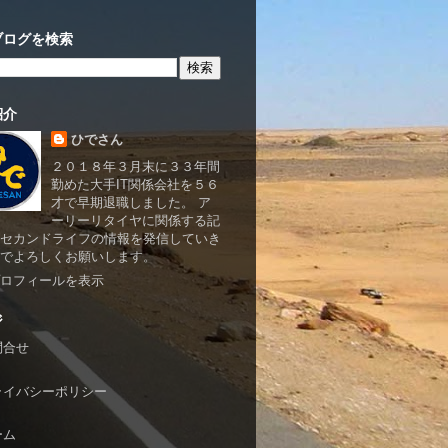
ブログを検索
紹介
ひでさん
２０１８年３月末に３３年間
勤めた大手IT関係会社を５６
才で早期退職しました。 ア
ーリーリタイヤに関係する記
セカンドライフの情報を発信していき
でよろしくお願いします。
ロフィールを表示
ジ
問合せ
ライバシーポリシー
ーム