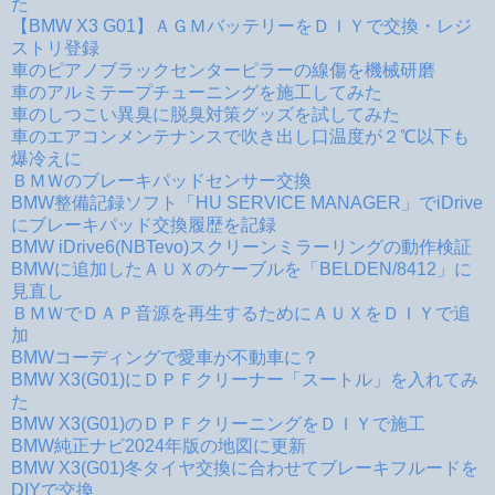
た
【BMW X3 G01】ＡＧＭバッテリーをＤＩＹで交換・レジ
ストリ登録
車のピアノブラックセンターピラーの線傷を機械研磨
車のアルミテープチューニングを施工してみた
車のしつこい異臭に脱臭対策グッズを試してみた
車のエアコンメンテナンスで吹き出し口温度が２℃以下も
爆冷えに
ＢＭＷのブレーキパッドセンサー交換
BMW整備記録ソフト「HU SERVICE MANAGER」でiDrive
にブレーキパッド交換履歴を記録
BMW iDrive6(NBTevo)スクリーンミラーリングの動作検証
BMWに追加したＡＵＸのケーブルを「BELDEN/8412」に
見直し
ＢＭＷでＤＡＰ音源を再生するためにＡＵＸをＤＩＹで追
加
BMWコーディングで愛車が不動車に？
BMW X3(G01)にＤＰＦクリーナー「スートル」を入れてみ
た
BMW X3(G01)のＤＰＦクリーニングをＤＩＹで施工
BMW純正ナビ2024年版の地図に更新
BMW X3(G01)冬タイヤ交換に合わせてブレーキフルードを
DIYで交換