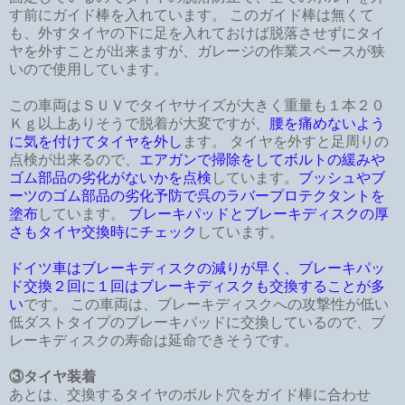
す前にガイド棒を入れています。 このガイド棒は無くて
も、外すタイヤの下に足を入れておけば脱落させずにタイ
ヤを外すことが出来ますが、ガレージの作業スペースが狭
いので使用しています。
この車両はＳＵＶでタイヤサイズが大きく重量も１本２０
Ｋｇ以上ありそうで脱着が大変ですが、
腰を痛めないよう
に気を付けてタイヤを外し
ます。 タイヤを外すと足周りの
点検が出来るので、
エアガンで掃除をしてボルトの緩みや
ゴム部品の劣化がないかを点検
しています。
ブッシュやブ
ーツのゴム部品の劣化予防で呉のラバープロテクタントを
塗布
しています。
ブレーキパッドとブレーキディスクの厚
さもタイヤ交換時にチェック
しています。
ドイツ車はブレーキディスクの減りが早く、ブレーキパッ
ド交換２回に１回はブレーキディスクも交換することが多
い
です。 この車両は、ブレーキディスクへの攻撃性が低い
低ダストタイプのブレーキパッドに交換しているので、ブ
レーキディスクの寿命は延命できそうです。
③タイヤ装着
あとは、交換するタイヤのボルト穴をガイド棒に合わせ