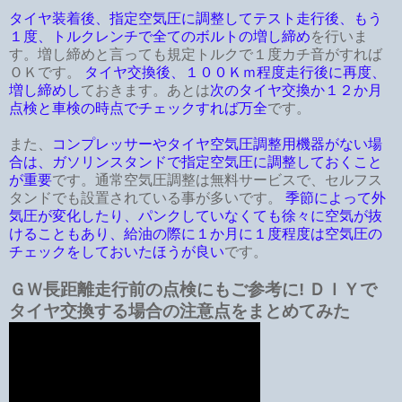
タイヤ装着後、指定空気圧に調整してテスト走行後、もう
１度、トルクレンチで全てのボルトの増し締め
を行いま
す。増し締めと言っても規定トルクで１度カチ音がすれば
ＯＫです。
タイヤ交換後、１００Ｋｍ程度走行後に再度、
増し締めし
ておきます。あとは
次のタイヤ交換か１２か月
点検と車検の時点でチェックすれば万全
です。
また、
コンプレッサーやタイヤ空気圧調整用機器がない場
合は、ガソリンスタンドで指定空気圧に調整しておくこと
が重要
です。通常空気圧調整は無料サービスで、セルフス
タンドでも設置されている事が多いです。
季節によって外
気圧が変化したり、パンクしていなくても徐々に空気が抜
けることもあり、給油の際に１か月に１度程度は空気圧の
チェックをしておいたほうが良い
です。
ＧＷ長距離走行前の点検にもご参考に! ＤＩＹで
タイヤ交換する場合の注意点をまとめてみた