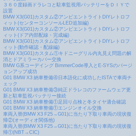
３６０度録画ドラレコと駐車監視用バッテリーをＤＩＹで
設置
BMW X3(G01)カスタム②アンビエントライトDIYレトロフ
ィット(センターコンソールLED追加編)
BMW X3(G01)カスタム②アンビエントライトDIYレトロフ
ィット(ドア内部配線・完成編)
BMW X3(G01)カスタム②アンビエントライトDIYレトロフ
ィット(動作確認・配線編)
BMW X3(G01)カスタム①キドニーグリル内丸見え問題の解
消とドアミラーカバー交換
BMW G系コーデイング BimmerCode導入とE-SYSのバージ
ョンアップ成功
G01 BMW X3 納車整備④日本語化に成功したISTAで車両チ
ェック
G01 BMW X3 納車整備③純正ドラレコのファームウェア更
新と駐車監視バッテリー接続
G01 BMW X3 納車整備①足回り点検と冬タイヤ適合確認
G01 BMW X3 納車整備①エンジンオイル交換
車両入替(BMW X3 F25→G01)に当たり下取り車両の現状復
帰②(オーディオ関係他)
車両入替(BMW X3 F25→G01)に当たり下取り車両の現状復
帰①(NBT→CIC)