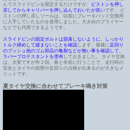
んでスライドピンを固定するだけですが、
ピストンを押し
戻してからキャリパーを押し込んでおいたが良い
です。 ピ
ストンの押し戻しツールは、以前にブレーキパッド交換用
に入手していたものを使用しました。大きめのプライヤー
などでも代用できるようです。
スライドピンの固定ボルトは脱落しないように、しっかり
トルク締めして緩まないことを確認
します。最後に
足回り
のブッシュ他のゴム部品の亀裂などが無い事を確認して、
ラバープロテスタントを塗布
しておきました。 タイヤ交換
は、大変ですが年２回、春と冬前に行うことで、走行時の
安全とタイヤの状態や足回りの点検が出来るのが大きなメ
リットです。
夏タイヤ交換に合わせてブレーキ鳴き対策