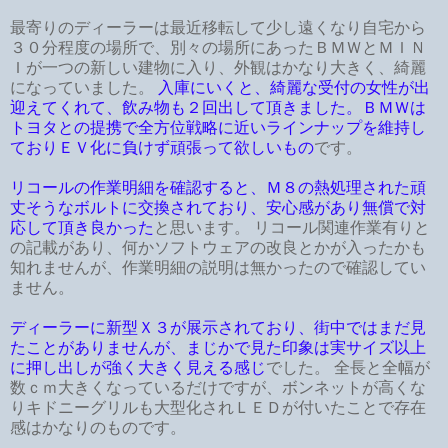
最寄りのディーラーは最近移転して少し遠くなり自宅から
３０分程度の場所で、別々の場所にあったＢＭＷとＭＩＮ
Ｉが一つの新しい建物に入り、外観はかなり大きく、綺麗
になっていました。
入庫にいくと、綺麗な受付の女性が出
迎えてくれて、飲み物も２回出して頂きました。ＢＭＷは
トヨタとの提携で全方位戦略に近いラインナップを維持し
ておりＥＶ化に負けず頑張って欲しいもの
です。
リコールの作業明細を確認すると、Ｍ８の熱処理された頑
丈そうなボルトに交換されており、安心感があり無償で対
応して頂き良かった
と思います。 リコール関連作業有りと
の記載があり、何かソフトウェアの改良とかが入ったかも
知れませんが、作業明細の説明は無かったので確認してい
ません。
ディーラーに新型Ｘ３が展示されており、街中ではまだ見
たことがありませんが、まじかで見た印象は実サイズ以上
に押し出しが強く大きく見える感じ
でした。 全長と全幅が
数ｃｍ大きくなっているだけですが、ボンネットが高くな
りキドニーグリルも大型化されＬＥＤが付いたことで存在
感はかなりのものです。