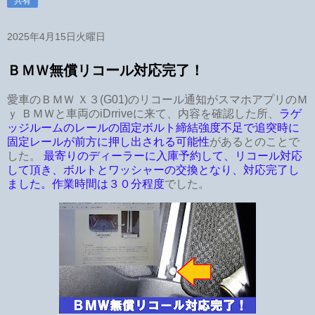
共有
2025年4月15日火曜日
ＢＭＷ無償リコール対応完了！
愛車のＢＭＷ Ｘ３(G01)のリコール通知がスマホアプリのＭ
ｙ ＢＭＷと車両のiDrriveに来て、内容を確認した所、
ラゲ
ッジルームのレールの固定ボルト締結強度不足で追突時に
固定レールが前方に押し出される可能性
があるとのことで
した。
最寄りのディーラーに入庫予約して、リコール対応
して頂き、ボルトとワッシャーの交換となり、対応完了し
ました。作業時間は３０分程度
でした。