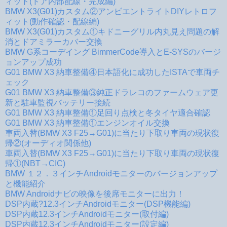
ィット(ドア内部配線・完成編)
BMW X3(G01)カスタム②アンビエントライトDIYレトロフ
ィット(動作確認・配線編)
BMW X3(G01)カスタム①キドニーグリル内丸見え問題の解
消とドアミラーカバー交換
BMW G系コーデイング BimmerCode導入とE-SYSのバージ
ョンアップ成功
G01 BMW X3 納車整備④日本語化に成功したISTAで車両チ
ェック
G01 BMW X3 納車整備③純正ドラレコのファームウェア更
新と駐車監視バッテリー接続
G01 BMW X3 納車整備①足回り点検と冬タイヤ適合確認
G01 BMW X3 納車整備①エンジンオイル交換
車両入替(BMW X3 F25→G01)に当たり下取り車両の現状復
帰②(オーディオ関係他)
車両入替(BMW X3 F25→G01)に当たり下取り車両の現状復
帰①(NBT→CIC)
BMW １２．３インチAndroidモニターのバージョンアップ
と機能紹介
BMW Androidナビの映像を後席モニターに出力！
DSP内蔵?12.3インチAndroidモニター(DSP機能編)
DSP内蔵12.3インチAndroidモニター(取付編)
DSP内蔵12.3インチAndroidモニター(設定編)