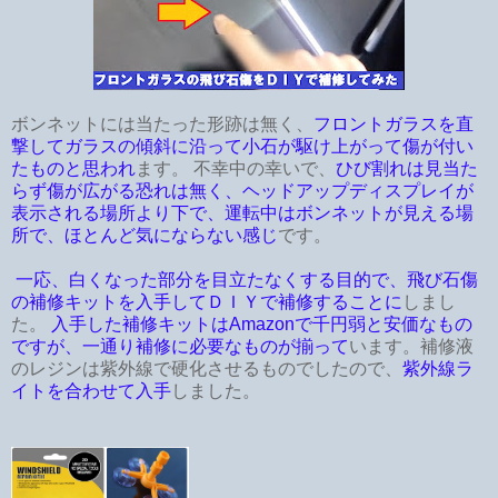
ボンネットには当たった形跡は無く、
フロントガラスを直
撃してガラスの傾斜に沿って小石が駆け上がって傷が付い
たものと思われ
ます。 不幸中の幸いで、
ひび割れは見当た
らず傷が広がる恐れは無く、ヘッドアップディスプレイが
表示される場所より下で、運転中はボンネットが見える場
所で、ほとんど気にならない感じ
です。
一応、白くなった部分を目立たなくする目的で、飛び石傷
の補修キットを入手してＤＩＹで補修することに
しまし
た。
入手した補修キットはAmazonで千円弱と安価なもの
ですが、一通り補修に必要なものが揃って
います。補修液
のレジンは紫外線で硬化させるものでしたので、
紫外線ラ
イトを合わせて入手
しました。