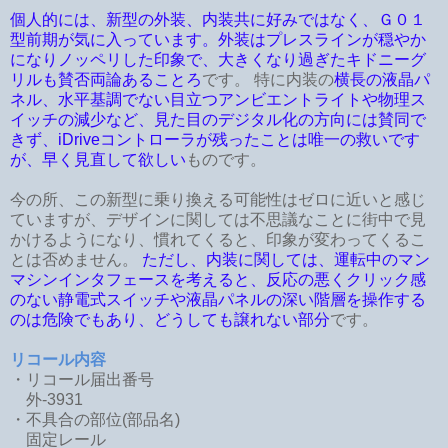
個人的には、新型の外装、内装共に好みではなく、Ｇ０１
型前期が気に入っています。外装はプレスラインが穏やか
になりノッペリした印象で、大きくなり過ぎたキドニーグ
リルも賛否両論あることろ
です。 特に内装の
横長の液晶パ
ネル、水平基調でない目立つアンビエントライトや物理ス
イッチの減少など、見た目のデジタル化の方向には賛同で
きず、iDriveコントローラが残ったことは唯一の救いです
が、早く見直して欲しい
ものです。
今の所、この新型に乗り換える可能性はゼロに近いと感じ
ていますが、デザインに関しては不思議なことに街中で見
かけるようになり、慣れてくると、印象が変わってくるこ
とは否めません。
ただし、内装に関しては、運転中のマン
マシンインタフェースを考えると、反応の悪くクリック感
のない静電式スイッチや液晶パネルの深い階層を操作する
のは危険でもあり、どうしても譲れない部分
です。
リコール内容
・リコール届出番号
外-3931
・不具合の部位(部品名)
固定レール