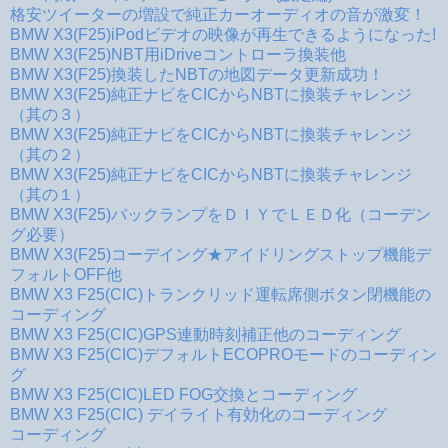
格安ツイーターの増設で純正カーオーディオの音が激変！
BMW X3(F25)iPodビデオの映像が再生できるようになった!
BMW X3(F25)NBT用iDriveコントローラ換装他
BMW X3(F25)換装したNBTの地図データ更新成功！
BMW X3(F25)純正ナビをCICからNBTに換装チャレンジ
（其の３）
BMW X3(F25)純正ナビをCICからNBTに換装チャレンジ
（其の２）
BMW X3(F25)純正ナビをCICからNBTに換装チャレンジ
（其の１）
BMW X3(F25)バックランプをＤＩＹでＬＥＤ化（コーデン
グ必要）
BMW X3(F25)コーデイング★アイドリングストップ機能デ
フォルトOFF他
BMW X3 F25(CIC)トランクリッド運転席側ボタン閉機能の
コーディング
BMW X3 F25(CIC)GPS連動時刻補正他のコーディング
BMW X3 F25(CIC)デフォルトECOPROモードのコーディン
グ
BMW X3 F25(CIC)LED FOG交換とコーディング
BMW X3 F25(CIC) デイライト有効化のコーディング
コーディング