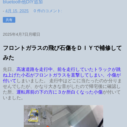
bluetooth他DIY追加
-
4月 15, 2025
0 件のコメント:
共有
2025年4月7日月曜日
フロントガラスの飛び石傷をＤＩＹで補修して
みた
先日、
高速道路を走行中、前を走行していたトラックが跳
ね上げた小石がフロントガラスを直撃してしまい、小傷が
付いて
しまいました。 走行中はどこに当たったのか分りま
せんでしたが、かなり大きな音がしたので帰宅後に確認し
た所、
運転席前の下の方に３か所白くなった小傷
が付いて
いました。