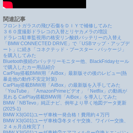
関連記事
フロントガラスの飛び石傷をＤＩＹで補修してみた
３６０度撮影ドラレコの入替とリヤカメラの増設
ドラレコ駐車監視用の格安リン酸鉄バッテリーの入替え
「BMW CONNECTED DRIVE」で「USBマップ・アップデ
ート」に続き「コネクテッド・ブースター・パッケージ」
を購入してみた
Bluetooth接続のバッテリーモニター他、BlackFridayセール
で購入したカー用品紹介
CarPlay搭載BMW用「AiBox」最新版その後のレビュー(熱
暴走他の動作不安定対策)
CarPlay搭載BMW用「AiBox」の最新版を入手してみた
「YouTube」「AmazonPrimeビデオ」「Netflix」の動画が
見れる CarPlay搭載BMW用「AiBox」を導入してみた
BMW「NBTevo」純正ナビ、例年より早く地図データ更新
(2025-1)
BMW X3(G01)ユーザ車検一発合格！費用約４万円
BMW X3(G01)ユーザ車検③冬タイヤ交換、ワイパー交換、
２４ヵ月点検完了！
BMW X3(G01)ユーザ車検②エアフィルター交換とエンジン