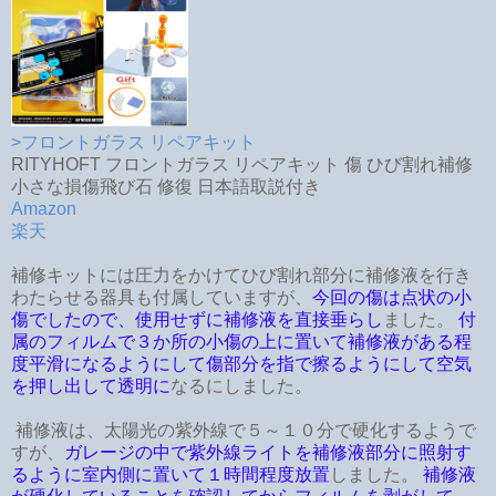
>フロントガラス リペアキット
RITYHOFT フロントガラス リペアキット 傷 ひび割れ補修
小さな損傷飛び石 修復 日本語取説付き
Amazon
楽天
補修キットには圧力をかけてひび割れ部分に補修液を行き
わたらせる器具も付属していますが、
今回の傷は点状の小
傷でしたので、使用せずに補修液を直接垂らし
ました。
付
属のフィルムで３か所の小傷の上に置いて補修液がある程
度平滑になるようにして傷部分を指で擦るようにして空気
を押し出して透明に
なるにしました。
補修液は、太陽光の紫外線で５～１０分で硬化するようで
すが、
ガレージの中で紫外線ライトを補修液部分に照射す
るように室内側に置いて１時間程度放置
しました。
補修液