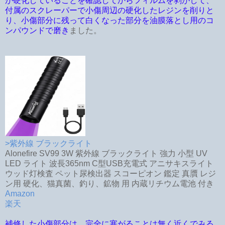
が硬化していることを確認してからフィルムを剥がして、
付属のスクレーパーで小傷周辺の硬化したレジンを削りと
り、小傷部分に残って白くなった部分を油膜落とし用のコ
ンパウンドで磨き
ました。
>紫外線 ブラックライト
Alonefire SV99 3W 紫外線 ブラックライト 強力 小型 UV
LED ライト 波長365nm C型USB充電式 アニサキスライト
ウッド灯検査 ペット尿検出器 スコーピオン 鑑定 真贋 レジ
ン用 硬化、猫真菌、釣り、鉱物 用 内蔵リチウム電池 付き
Amazon
楽天
補修した小傷部分は、完全に塞がることは無く近くでみる