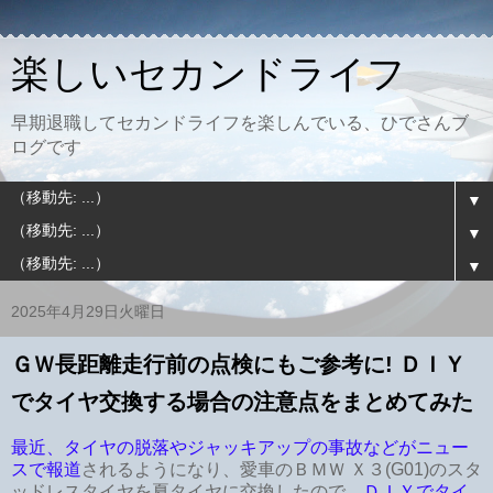
楽しいセカンドライフ
早期退職してセカンドライフを楽しんでいる、ひでさんブ
ログです
▼
▼
▼
2025年4月29日火曜日
ＧＷ長距離走行前の点検にもご参考に! ＤＩＹ
でタイヤ交換する場合の注意点をまとめてみた
最近、タイヤの脱落やジャッキアップの事故などがニュー
スで報道
されるようになり、愛車のＢＭＷ Ｘ３(G01)のスタ
ッドレスタイヤを夏タイヤに交換したので、
ＤＩＹでタイ