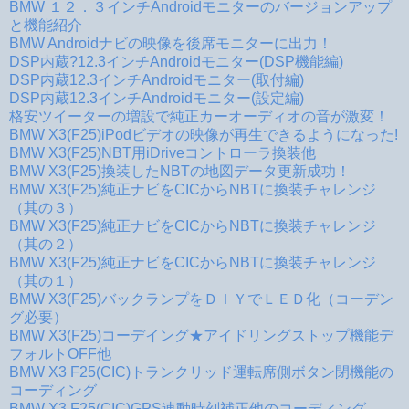
BMW １２．３インチAndroidモニターのバージョンアップ
と機能紹介
BMW Androidナビの映像を後席モニターに出力！
DSP内蔵?12.3インチAndroidモニター(DSP機能編)
DSP内蔵12.3インチAndroidモニター(取付編)
DSP内蔵12.3インチAndroidモニター(設定編)
格安ツイーターの増設で純正カーオーディオの音が激変！
BMW X3(F25)iPodビデオの映像が再生できるようになった!
BMW X3(F25)NBT用iDriveコントローラ換装他
BMW X3(F25)換装したNBTの地図データ更新成功！
BMW X3(F25)純正ナビをCICからNBTに換装チャレンジ
（其の３）
BMW X3(F25)純正ナビをCICからNBTに換装チャレンジ
（其の２）
BMW X3(F25)純正ナビをCICからNBTに換装チャレンジ
（其の１）
BMW X3(F25)バックランプをＤＩＹでＬＥＤ化（コーデン
グ必要）
BMW X3(F25)コーデイング★アイドリングストップ機能デ
フォルトOFF他
BMW X3 F25(CIC)トランクリッド運転席側ボタン閉機能の
コーディング
BMW X3 F25(CIC)GPS連動時刻補正他のコーディング