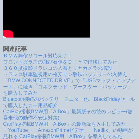
関連記事
ＢＭＷ無償リコール対応完了！
フロントガラスの飛び石傷をＤＩＹで補修してみた
３６０度撮影ドラレコの入替とリヤカメラの増設
ドラレコ駐車監視用の格安リン酸鉄バッテリーの入替え
「BMW CONNECTED DRIVE」で「USBマップ・アップデ
ート」に続き「コネクテッド・ブースター・パッケージ」
を購入してみた
Bluetooth接続のバッテリーモニター他、BlackFridayセール
で購入したカー用品紹介
CarPlay搭載BMW用「AiBox」最新版その後のレビュー(熱
暴走他の動作不安定対策)
CarPlay搭載BMW用「AiBox」の最新版を入手してみた
「YouTube」「AmazonPrimeビデオ」「Netflix」の動画が
見れる CarPlay搭載BMW用「AiBox」を導入してみた