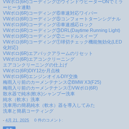
VWポロ(6R)コーディング⑦ウインドウヒーターONでミラ
ーヒータ連動
VWポロ(6R)コーディング⑥車速対応ワイパー
VWポロ(6R)コーディング⑤コンフォートターンシグナル
VWポロ(6R)コーディング④車速感応ロック
VWポロ(6R)コーディング③DRL(Daytime Running Light)
VWポロ(6R)コーディング②ニードルスイープ
VWポロ(6R)コーディング①球切チェック機能無効化(LED
化対応)
VWポロ(6R)エアバックアラームのリセット
VWポロ(6R)エアコンクリーニング
エアコンクリーニングの仕上げ
VWポロ(6R)DIY12か月点検
VWポロ(6R)エンジンオイルDIY交換
梅雨入り前のカーメンテナンス②BMW X3(F25)
梅雨入り前のカーメンテナンス①VWポロ(6R)
散水器で純水(軟水)シャンプー洗車
純水（軟水）洗車
洗車用の簡易純水（軟水）器を導入してみた
洗車と簡易コーティング
-
4月 21, 2025
0 件のコメント: