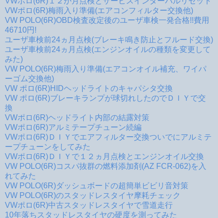
VWポロ(6R)１２か月点検とサービスインターバルリセット
VWポロ(6R)梅雨入り準備(エアコンフィルター交換他)
VW POLO(6R)OBD検査改定後のユーザ車検一発合格!!費用
46710円!
ユーザ車検前24ヵ月点検(ブレーキ鳴き防止とフルード交換)
ユーザ車検前24ヵ月点検(エンジンオイルの種類を変更して
みた)
VW POLO(6R)梅雨入り準備(エアコンオイル補充、ワイパ
ーゴム交換他)
VW ポロ(6R)HIDヘッドライトのキャパシタ交換
VW ポロ(6R)ブレーキランプが球切れしたのでＤＩＹで交
換
VWポロ(6R)ヘッドライト内部の結露対策
VWポロ(6R)アルミテープチューン続編
VWポロ(6R)ＤＩＹでエアフィルター交換ついでにアルミテ
ープチューンをしてみた
VWポロ(6R)ＤＩＹで１２ヵ月点検とエンジンオイル交換
VW POLO(6R)コスパ抜群の燃料添加剤(AZ FCR-062)を入
れてみた
VW POLO(6R)ダッシュボードの超簡単ビビリ音対策
VW POLO(6R)のスタッドレスタイヤ摩耗チェック
VWポロ(6R)中古スタッドレスタイヤで雪道走行
10年落ちスタッドレスタイヤの硬度を測ってみた