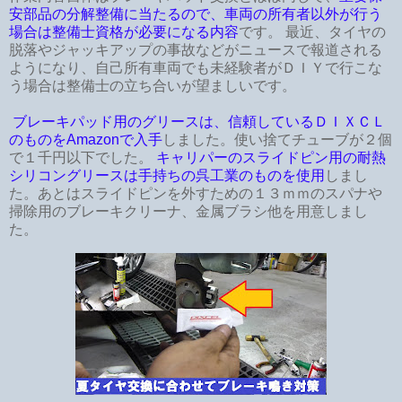
安部品の分解整備に当たるので、車両の所有者以外が行う
場合は整備士資格が必要になる内容
です。 最近、タイヤの
脱落やジャッキアップの事故などがニュースで報道される
ようになり、自己所有車両でも未経験者がＤＩＹで行こな
う場合は整備士の立ち合いが望ましいです。
ブレーキパッド用のグリースは、信頼しているＤＩＸＣＬ
のものをAmazonで入手
しました。使い捨てチューブが２個
で１千円以下でした。
キャリパーのスライドピン用の耐熱
シリコングリースは手持ちの呉工業のものを使用
しまし
た。あとはスライドピンを外すための１３ｍｍのスパナや
掃除用のブレーキクリーナ、金属ブラシ他を用意しまし
た。