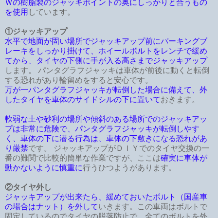
Ｗの樹脂製のジャッキポイントの奥にしっかりと合うもの
を使用
しています。
①ジャッキアップ
水平で地面が固い場所でジャッキアップ前にパーキングブ
レーキをしっかり掛けて、ホイールボルトをレンチで緩め
てから、タイヤの下側に手が入る高さまでジャッキアップ
します。 パンタグラフジャッキは車体が前後に動くと転倒
する恐れがあり輪留めをすると安心です。
万が一パンタグラフジャッキが転倒した場合に備えて、外
したタイヤを車体のサイドシルの下に置いて
おきます。
軟弱な土や砂利の場所や傾斜のある場所でのジャッキアッ
プは非常に危険で、パンタグラフジャッキが転倒しやす
く、車体の下に潜る行為は、車体の下敷きになる恐れがあ
り厳禁
です。 ジャッキアップがＤＩＹでのタイヤ交換の一
番の難関で比較的簡単な作業ですが、ここは
確実に車体が
動かないように慎重に
行うひつようがあります。
②タイヤ外し
ジャッキアップが出来たら、緩めておいたボルト（国産車
の場合はナット）を外して
いきます。この車両はボルトで
固定しているのでタイヤの脱落防止で、全てのボルトを外