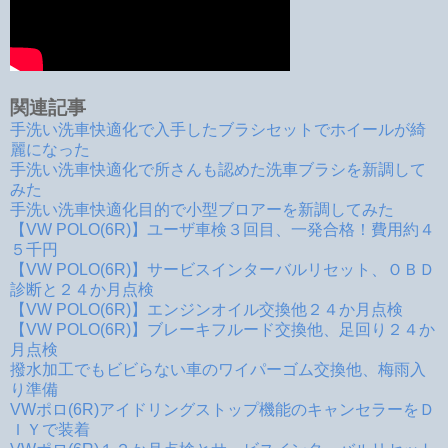
関連記事
手洗い洗車快適化で入手したブラシセットでホイールが綺
麗になった
手洗い洗車快適化で所さんも認めた洗車ブラシを新調して
みた
手洗い洗車快適化目的で小型ブロアーを新調してみた
【VW POLO(6R)】ユーザ車検３回目、一発合格！費用約４
５千円
【VW POLO(6R)】サービスインターバルリセット、ＯＢＤ
診断と２４か月点検
【VW POLO(6R)】エンジンオイル交換他２４か月点検
【VW POLO(6R)】ブレーキフルード交換他、足回り２４か
月点検
撥水加工でもビビらない車のワイパーゴム交換他、梅雨入
り準備
VWポロ(6R)アイドリングストップ機能のキャンセラーをＤ
ＩＹで装着