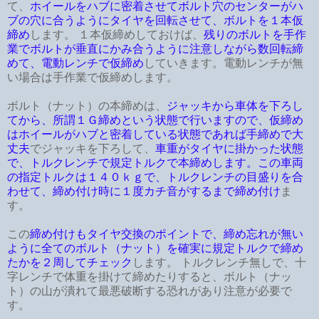
て、
ホイールをハブに密着させてボルト穴のセンターがハ
ブの穴に合うようにタイヤを回転させて、ボルトを１本仮
締め
します。 １本仮締めしておけば、
残りのボルトを手作
業でボルトが垂直にかみ合うように注意しながら数回転締
めて、電動レンチで仮締め
していきます。電動レンチが無
い場合は手作業で仮締めします。
ボルト（ナット）の本締めは、
ジャッキから車体を下ろし
てから、所謂１Ｇ締めという状態で行いますので、仮締め
はホイールがハブと密着している状態であれば手締めで大
丈夫
でジャッキを下ろして、
車重がタイヤに掛かった状態
で、トルクレンチで規定トルクで本締めします。この車両
の指定トルクは１４０ｋｇで、トルクレンチの目盛りを合
わせて、締め付け時に１度カチ音がするまで締め付け
ま
す。
この
締め付けもタイヤ交換のポイントで、締め忘れが無い
ように全てのボルト（ナット）を確実に規定トルクで締め
たかを２周してチェック
します。 トルクレンチ無しで、十
字レンチで体重を掛けて締めたりすると、ボルト（ナッ
ト）の山が潰れて最悪破断する恐れがあり注意が必要で
す。