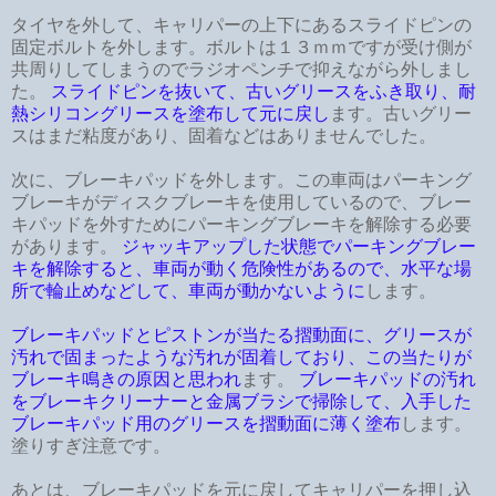
タイヤを外して、キャリパーの上下にあるスライドピンの
固定ボルトを外します。ボルトは１３ｍｍですが受け側が
共周りしてしまうのでラジオペンチで抑えながら外しまし
た。
スライドピンを抜いて、古いグリースをふき取り、耐
熱シリコングリースを塗布して元に戻し
ます。古いグリー
スはまだ粘度があり、固着などはありませんでした。
次に、ブレーキパッドを外します。この車両はパーキング
ブレーキがディスクブレーキを使用しているので、ブレー
キパッドを外すためにパーキングブレーキを解除する必要
があります。
ジャッキアップした状態でパーキングブレー
キを解除すると、車両が動く危険性があるので、水平な場
所で輪止めなどして、車両が動かないように
します。
ブレーキパッドとピストンが当たる摺動面に、グリースが
汚れで固まったような汚れが固着しており、この当たりが
ブレーキ鳴きの原因と思われ
ます。
ブレーキパッドの汚れ
をブレーキクリーナーと金属ブラシで掃除して、入手した
ブレーキパッド用のグリースを摺動面に薄く塗布
します。
塗りすぎ注意です。
あとは、ブレーキパッドを元に戻してキャリパーを押し込