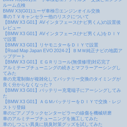
ルーム点検
BMW X3(G01)ユーザ車検①エンジンオイル交換
車のＴＶキャンセラー他のリスクについて
【BMW X3 G01】AVインタフェース(ナビ男くん)の設置後
レビュー
【BMW X3 G01】AVインタフェース(ナビ男くん)をＤＩＹ
で設置
【BMW X3 G01】リヤモニターをＤＩＹで設置
【Road Map Japan EVO 2024-2】ＢＭＷ純正ナビの地図ア
ップデート
【BMW X3 G01】ＥＧＲリコール(無償修理)対応完了
アルミテープチューニングの続きとマフラーアーシングし
てみた
車の充電制御が複雑化してバッテリー交換のタイミングが
良く分からなくなった？
【BMW X3 G01】バッテリー充電端子にアーシングしてみ
た
【BMW X3 G01】ＡＧＭバッテリーをＤＩＹで交換・レジ
ストリ登録
車のピアノブラックセンターピラーの線傷を機械研磨
車のアルミテープチューニングを施工してみた
車のしつこい異臭に脱臭対策グッズを試してみた