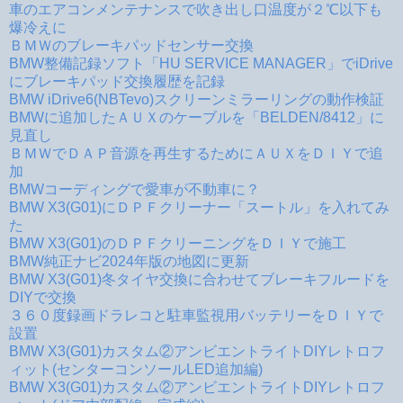
車のエアコンメンテナンスで吹き出し口温度が２℃以下も
爆冷えに
ＢＭＷのブレーキパッドセンサー交換
BMW整備記録ソフト「HU SERVICE MANAGER」でiDrive
にブレーキパッド交換履歴を記録
BMW iDrive6(NBTevo)スクリーンミラーリングの動作検証
BMWに追加したＡＵＸのケーブルを「BELDEN/8412」に
見直し
ＢＭＷでＤＡＰ音源を再生するためにＡＵＸをＤＩＹで追
加
BMWコーディングで愛車が不動車に？
BMW X3(G01)にＤＰＦクリーナー「スートル」を入れてみ
た
BMW X3(G01)のＤＰＦクリーニングをＤＩＹで施工
BMW純正ナビ2024年版の地図に更新
BMW X3(G01)冬タイヤ交換に合わせてブレーキフルードを
DIYで交換
３６０度録画ドラレコと駐車監視用バッテリーをＤＩＹで
設置
BMW X3(G01)カスタム②アンビエントライトDIYレトロフ
ィット(センターコンソールLED追加編)
BMW X3(G01)カスタム②アンビエントライトDIYレトロフ