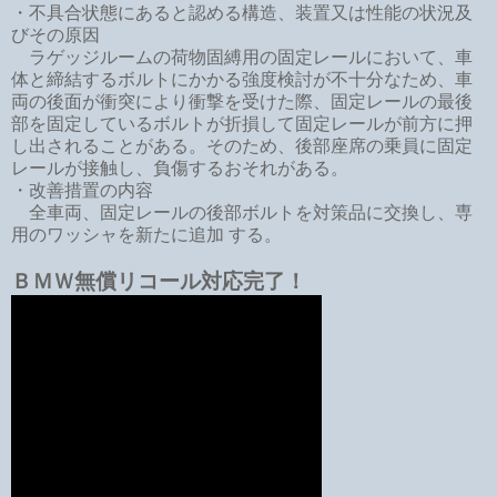
・不具合状態にあると認める構造、装置又は性能の状況及
びその原因
ラゲッジルームの荷物固縛用の固定レールにおいて、車
体と締結するボルトにかかる強度検討が不十分なため、車
両の後面が衝突により衝撃を受けた際、固定レールの最後
部を固定しているボルトが折損して固定レールが前方に押
し出されることがある。そのため、後部座席の乗員に固定
レールが接触し、負傷するおそれがある。
・改善措置の内容
全車両、固定レールの後部ボルトを対策品に交換し、専
用のワッシャを新たに追加 する。
ＢＭＷ無償リコール対応完了！