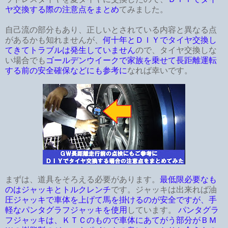
ヤ交換する際の注意点をまとめ
てみました。
自己流の部分もあり、正しいとされている内容と異なる点
があるかも知れませんが、
何十年とＤＩＹでタイヤ交換し
てきてトラブルは発生していません
ので、タイヤ交換しな
い場合でも
ゴールデンウイークで家族を乗せて長距離運転
する前の安全確保などにも参考に
なれば幸いです。
まずは、道具をそろえる必要があります。
最低限必要なも
のはジャッキとトルクレンチ
です。ジャッキは出来れば油
圧ジャッキで車体を上げて馬を掛けるのが安全ですが、手
軽なパンタグラフジャッキを使用
しています。
パンタグラ
フジャッキは、ＫＴＣのもので車体にあてがう部分がＢＭ