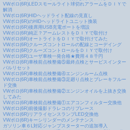
VWポロ(6R)LEDスモールライト球切れアラームをＤＩＹで
解消
VWポロ(6R)HIDヘッドライト配線の見直し
VWポロ(6R)のHIDヘッドライトユニット換装
VWポロ(6R)後席用USB充電ポートを増設
VWポロ(6R)純正？アームレストをＤＩＹで取付け
VWポロ(6R)オートライトをＤＩＹで取付けてみた
VWポロ(6R)クルーズコントロールの配線とコーデイング
VWポロ(6R)クルーズコントロールをＤＩＹで取付け
VWポロ(6R)ユーザ車検一発合格★費用４８千円
VWポロ(6R)車検前点検整備⑤最終点検とサービスインター
バルリセット
VWポロ(6R)車検前点検整備④エンジンルーム点検
VWポロ(6R)車検前点検整備③足廻り点検とブレーキフルー
ド交換
VWポロ(6R)車検前点検整備②エンジンオイルを上抜き交換
してみた
VWポロ(6R)車検前点検整備①エアコンフィルター交換他
VWポロ(6R)前後撮影ドラレコのリプレース
VWポロ(6R)リアライセンスランプLED交換他
VWポロ(6R)キーシリンダーのメンテナンス
ガソリン車６L対応ジャンプスターターの追加導入