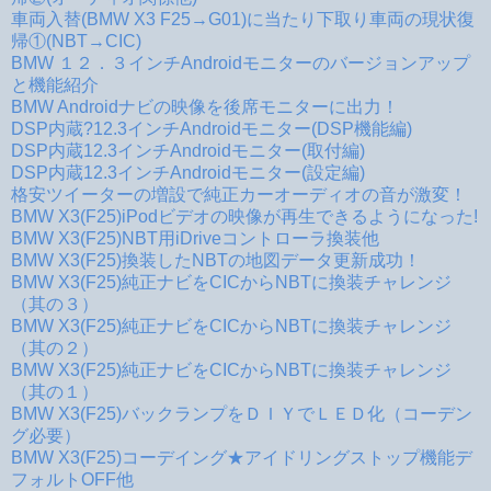
車両入替(BMW X3 F25→G01)に当たり下取り車両の現状復
帰①(NBT→CIC)
BMW １２．３インチAndroidモニターのバージョンアップ
と機能紹介
BMW Androidナビの映像を後席モニターに出力！
DSP内蔵?12.3インチAndroidモニター(DSP機能編)
DSP内蔵12.3インチAndroidモニター(取付編)
DSP内蔵12.3インチAndroidモニター(設定編)
格安ツイーターの増設で純正カーオーディオの音が激変！
BMW X3(F25)iPodビデオの映像が再生できるようになった!
BMW X3(F25)NBT用iDriveコントローラ換装他
BMW X3(F25)換装したNBTの地図データ更新成功！
BMW X3(F25)純正ナビをCICからNBTに換装チャレンジ
（其の３）
BMW X3(F25)純正ナビをCICからNBTに換装チャレンジ
（其の２）
BMW X3(F25)純正ナビをCICからNBTに換装チャレンジ
（其の１）
BMW X3(F25)バックランプをＤＩＹでＬＥＤ化（コーデン
グ必要）
BMW X3(F25)コーデイング★アイドリングストップ機能デ
フォルトOFF他