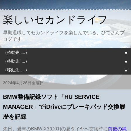
楽しいセカンドライフ
早期退職してセカンドライフを楽しんでいる、ひでさんブ
ログです
▼
▼
▼
2024年4月26日金曜日
BMW整備記録ソフト「HU SERVICE
MANAGER」でiDriveにブレーキパッド交換履
歴を記録
先日、愛車のBMW X3(G01)の夏タイヤへ交換時に
前後の純