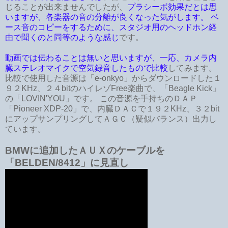
じることが出来ませんでしたが、
プラシーボ効果だとは思
いますが、各楽器の音の分離が良くなった気がします。 ベ
ース音のコピーをするために、スタジオ用のヘッドホン経
由で聞くのと同等のような感じ
です。
動画では伝わることは無いと思いますが、一応、カメラ内
臓ステレオマイクで空気録音したもので比較
してみます。
比較で使用した音源は「e-onkyo」からダウンロードした１
９２KHz、２４bitのハイレゾFree楽曲で、「Beagle Kick」
の「LOVIN'YOU」です。 この音源を手持ちのＤＡＰ
「Pioneer XDP-20」で、内臓ＤＡＣで１９２KHz、３２bit
にアップサンプリングしてＡＧＣ（疑似バランス）出力し
ています。
BMWに追加したＡＵＸのケーブルを
「BELDEN/8412」に見直し