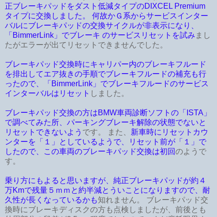
正ブレーキパッドをダスト低減タイプのDIXCEL Premium
タイプに交換しました。 何故かＧ系からサービスインター
バルにブレーキパッドの交換サイクルが非表示になり、
「BimmerLink」でブレーキ のサービスリセットを試み
まし
たがエラーが出てリセットできませんでした。
ブレーキパッド交換時にキャリパー内のブレーキフルード
を排出してエア抜きの手順でブレーキフルードの補充も行
ったので、「BimmerLink」でブレーキフルードのサービス
インターバルはリセット
しました。
ブレーキパッド交換の方はBMW車両診断ソフトの「ISTA」
で調べてみた所、パーキングブレーキ解除の状態でないと
リセットできないよう
です。 また、
新車時にリセットカウ
ンターを「１」としているようで、リセット前が「１」で
したので、この車両のブレーキパッド交換は初回
のようで
す。
乗り方にもよると思いますが、純正ブレーキパッドが約４
万Kmで残量５ｍｍと約半減とういことになりますので、耐
久性が長くなっているかも
知れません。 ブレーキパッド交
換時にブレーキディスクの方も点検しましたが、前後とも