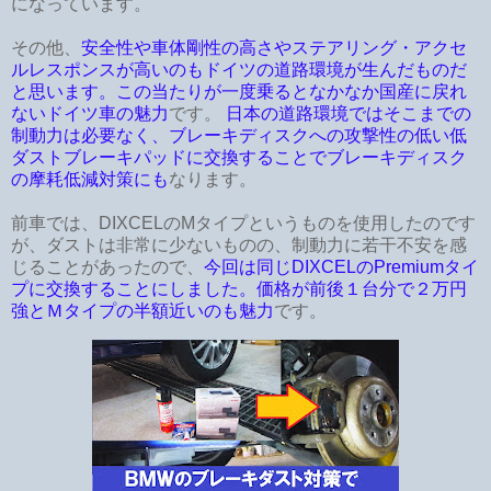
になっています。
その他、
安全性や車体剛性の高さやステアリング・アクセ
ルレスポンスが高いのもドイツの道路環境が生んだものだ
と思います。この当たりが一度乗るとなかなか国産に戻れ
ないドイツ車の魅力
です。
日本の道路環境ではそこまでの
制動力は必要なく、ブレーキディスクへの攻撃性の低い低
ダストブレーキパッドに交換することでブレーキディスク
の摩耗低減対策にも
なります。
前車では、DIXCELのMタイプというものを使用したのです
が、ダストは非常に少ないものの、制動力に若干不安を感
じることがあったので、
今回は同じDIXCELのPremiumタイ
プに交換することにしました。価格が前後１台分で２万円
強とＭタイプの半額近いのも魅力
です。