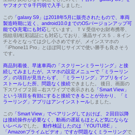
ヤフオクで９千円弱で入手
しました。
この
「galaxy S9」は2018年5月に販売されたもので、車両
製造時期に近く、android10.0までのOSバージョンアップ可
能でQi充電にも対応
しています。 ＴＶ受信やお財布携帯、
指紋/顔/虹彩認証にも対応しており、液晶サイス５．８イン
チと今となっては少し小さめですが、メインスマホの
「iPhone11 Pro」とほぼ同じサイズで使い勝手も良さそう
です。
商品到着後、早速車両の「スクリーンミラーリング」と接
続してみましたが。スマホの設定メニューで「ミラーリン
グ」の項目が見当たらず、「ミラーリング」アプリをイン
ストールした所、問題なく接続
できました。 後日、画面の
下スワイプ２回→右スワイプで表示される
「Smart View」
という項目を有効にすると接続できることが分かり、「ミ
ラーリング」アプリはアンインストール
しました。
この
「Smart View」でペアリングしておけば、２回目以降
は接続操作が必要なく、動画の遅延もほとんど気にならな
いレベル
でした。
動作検証したのは「YOUTUBE」、
「Amazonプライムビデオ」ですが問題なくミラーリング
で