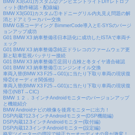
BMW X3(G01)カスタム②アンビエントライトDIYレトロフ
ィット(動作確認・配線編)
BMW X3(G01)カスタム①キドニーグリル内丸見え問題の解
消とドアミラーカバー交換
BMW G系コーデイング BimmerCode導入とE-SYSのバージ
ョンアップ成功
G01 BMW X3 納車整備④日本語化に成功したISTAで車両チ
ェック
G01 BMW X3 納車整備③純正ドラレコのファームウェア更
新と駐車監視バッテリー接続
G01 BMW X3 納車整備①足回り点検と冬タイヤ適合確認
G01 BMW X3 納車整備①エンジンオイル交換
車両入替(BMW X3 F25→G01)に当たり下取り車両の現状復
帰②(オーディオ関係他)
車両入替(BMW X3 F25→G01)に当たり下取り車両の現状復
帰①(NBT→CIC)
BMW １２．３インチAndroidモニターのバージョンアップ
と機能紹介
BMW Androidナビの映像を後席モニターに出力！
DSP内蔵?12.3インチAndroidモニター(DSP機能編)
DSP内蔵12.3インチAndroidモニター(取付編)
DSP内蔵12.3インチAndroidモニター(設定編)
格安ツイーターの増設で純正カーオーディオの音が激変！