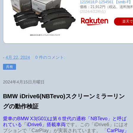
1215618,P-1254561 【smtb-F】
価格：21,912円（税込、送料無料
(2024/4/22時点)
楽天
-
4月 22, 2024
0 件のコメント:
共有
2024年4月15日月曜日
BMW iDrive6(NBTevo)スクリーンミラーリン
グの動作検証
愛車のBMW X3(G01)は第６世代の通称「NBTevo」と呼ば
れている「iDrive6」搭載車両
です。この「iDrive6」にはオ
プションで「CarPlay」が実装されています。 「
CarPlay」