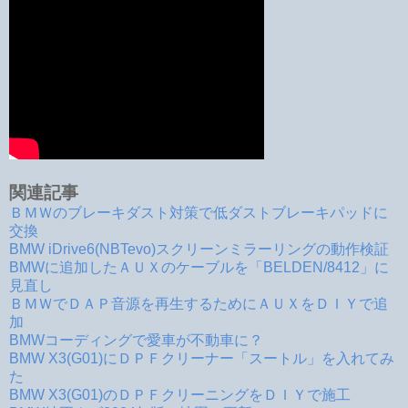
関連記事
ＢＭＷのブレーキダスト対策で低ダストブレーキパッドに
交換
BMW iDrive6(NBTevo)スクリーンミラーリングの動作検証
BMWに追加したＡＵＸのケーブルを「BELDEN/8412」に
見直し
ＢＭＷでＤＡＰ音源を再生するためにＡＵＸをＤＩＹで追
加
BMWコーディングで愛車が不動車に？
BMW X3(G01)にＤＰＦクリーナー「スートル」を入れてみ
た
BMW X3(G01)のＤＰＦクリーニングをＤＩＹで施工