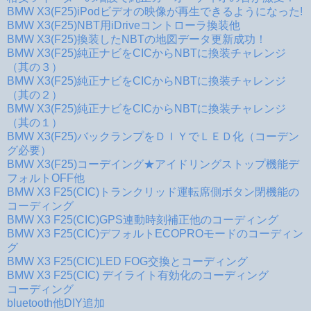
BMW X3(F25)iPodビデオの映像が再生できるようになった!
BMW X3(F25)NBT用iDriveコントローラ換装他
BMW X3(F25)換装したNBTの地図データ更新成功！
BMW X3(F25)純正ナビをCICからNBTに換装チャレンジ
（其の３）
BMW X3(F25)純正ナビをCICからNBTに換装チャレンジ
（其の２）
BMW X3(F25)純正ナビをCICからNBTに換装チャレンジ
（其の１）
BMW X3(F25)バックランプをＤＩＹでＬＥＤ化（コーデン
グ必要）
BMW X3(F25)コーデイング★アイドリングストップ機能デ
フォルトOFF他
BMW X3 F25(CIC)トランクリッド運転席側ボタン閉機能の
コーディング
BMW X3 F25(CIC)GPS連動時刻補正他のコーディング
BMW X3 F25(CIC)デフォルトECOPROモードのコーディン
グ
BMW X3 F25(CIC)LED FOG交換とコーディング
BMW X3 F25(CIC) デイライト有効化のコーディング
コーディング
bluetooth他DIY追加