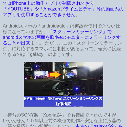
ではiPhone上の動作アプリが制限されており、
「YOUTUBE」や「Amazonプライムビデオ」等の動画系の
アプリを使用することができません
。
Androidスマホの「androidauto」は何故か使用できない仕
様になっていますが、
「スクリーンミラーリング」で
androidスマホの画面をiDriveのモニターにミラーリングす
ることが出来
ます。 ただし、この「スクリーンミラーリン
グ」に対応するスマホには相性があるようで、確実に接続
できるのは「galaxy」のようです。
手持ちのSONY製「XperiaZ4」でも接続できたのですが、
いかんせん１０年以上前の機種で動作不安定な上に液晶の
上部が反応しない状態でしたので、
中古の「galaxy S9」を