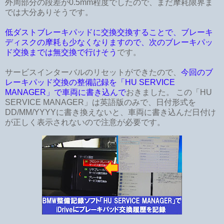
外周部分の段差が0.5mm程度でしたので、まだ摩耗限界ま
では大分ありそうです。
低ダストブレーキパッドに交換交換することで、ブレーキ
ディスクの摩耗も少なくなりますので、次のブレーキパッ
ド交換までは無交換で行けそう
です。
サービスインターバルのリセットができたので、
今回のブ
レーキパッド交換の整備記録を「HU SERVICE
MANAGER」で車両に書き込んで
おきました。 この「HU
SERVICE MANAGER」は英語版のみで、日付形式を
DD/MM/YYYYに書き換えないと、車両に書き込んだ日付け
が正しく表示されないので注意が必要です。