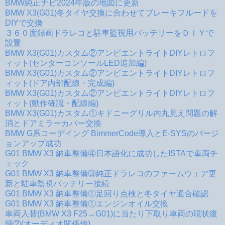
BMW純正ナビ2024年版の地図に更新
BMW X3(G01)冬タイヤ交換に合わせてブレーキフルードを
DIYで交換
３６０度録画ドラレコと駐車監視用バッテリーをＤＩＹで
設置
BMW X3(G01)カスタム②アンビエントライトDIYレトロフ
ィット(センターコンソールLED追加編)
BMW X3(G01)カスタム②アンビエントライトDIYレトロフ
ィット(ドア内部配線・完成編)
BMW X3(G01)カスタム②アンビエントライトDIYレトロフ
ィット(動作確認・配線編)
BMW X3(G01)カスタム①キドニーグリル内丸見え問題の解
消とドアミラーカバー交換
BMW G系コーデイング BimmerCode導入とE-SYSのバージ
ョンアップ成功
G01 BMW X3 納車整備④日本語化に成功したISTAで車両チ
ェック
G01 BMW X3 納車整備③純正ドラレコのファームウェア更
新と駐車監視バッテリー接続
G01 BMW X3 納車整備①足回り点検と冬タイヤ適合確認
G01 BMW X3 納車整備①エンジンオイル交換
車両入替(BMW X3 F25→G01)に当たり下取り車両の現状復
帰②(オーディオ関係他)