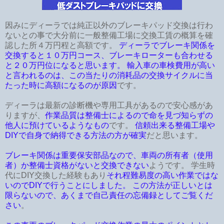
因みにディーラでは純正以外のブレーキパッド交換は行わ
ないとの事で大分前に一般整備工場に交換工賃の概算を確
認した所４万円程と高額です。
ディーラでブレーキ関係を
交換すると１０万円コース、ブレーキローターも合わせる
と２０万円位になると思います。 輸入車の車検費用が高い
と言われるのは、この当たりの消耗品の交換サイクルに当
たった時に高額になるのが原因
です。
ディーラは最新の診断機や専用工具があるので安心感があ
りますが、
作業品質は整備士によるので命を見づ知らずの
他人に預けているようなもの
です。
信頼出来る整備工場や
DIYで自身で納得できる方法の方が確実
だと思います。
ブレーキ関係は重要保安部品なので、車両の所有者（使用
者）か整備士資格がないと交換できない
ようです。 学生時
代にDIY交換した経験もあり
それ程難易度の高い作業ではな
いのでDIYで行うことにしました。 この方法が正しいとは
限らないので、あくまで自己責任の忘備録としてご覧くだ
さい
。