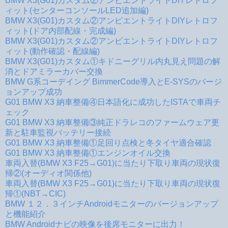
BMW X3(G01)カスタム②アンビエントライトDIYレトロフ
ィット(センターコンソールLED追加編)
BMW X3(G01)カスタム②アンビエントライトDIYレトロフ
ィット(ドア内部配線・完成編)
BMW X3(G01)カスタム②アンビエントライトDIYレトロフ
ィット(動作確認・配線編)
BMW X3(G01)カスタム①キドニーグリル内丸見え問題の解
消とドアミラーカバー交換
BMW G系コーデイング BimmerCode導入とE-SYSのバージ
ョンアップ成功
G01 BMW X3 納車整備④日本語化に成功したISTAで車両チ
ェック
G01 BMW X3 納車整備③純正ドラレコのファームウェア更
新と駐車監視バッテリー接続
G01 BMW X3 納車整備①足回り点検と冬タイヤ適合確認
G01 BMW X3 納車整備①エンジンオイル交換
車両入替(BMW X3 F25→G01)に当たり下取り車両の現状復
帰②(オーディオ関係他)
車両入替(BMW X3 F25→G01)に当たり下取り車両の現状復
帰①(NBT→CIC)
BMW １２．３インチAndroidモニターのバージョンアップ
と機能紹介
BMW Androidナビの映像を後席モニターに出力！