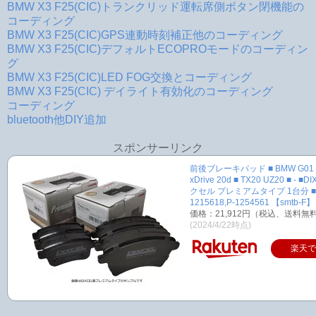
BMW X3 F25(CIC)トランクリッド運転席側ボタン閉機能の
コーディング
BMW X3 F25(CIC)GPS連動時刻補正他のコーディング
BMW X3 F25(CIC)デフォルトECOPROモードのコーディン
グ
BMW X3 F25(CIC)LED FOG交換とコーディング
BMW X3 F25(CIC) デイライト有効化のコーディング
コーディング
bluetooth他DIY追加
スポンサーリンク
前後ブレーキパッド ■ BMW G01 X
xDrive 20d ■ TX20 UZ20 ■ - ■
クセル プレミアムタイプ 1台分 ■
1215618,P-1254561 【smtb-F】
価格：21,912円（税込、送料無料
(2024/4/22時点)
楽天