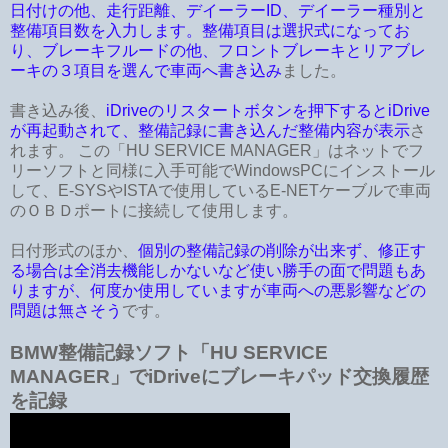
日付けの他、走行距離、デイーラーID、デイーラー種別と
整備項目数を入力します。整備項目は選択式になってお
り、ブレーキフルードの他、フロントブレーキとリアブレ
ーキの３項目を選んで車両へ書き込み
ました。
書き込み後、
iDriveのリスタートボタンを押下するとiDrive
が再起動されて、整備記録に書き込んだ整備内容が表示
さ
れます。 この「HU SERVICE MANAGER」はネットでフ
リーソフトと同様に入手可能でWindowsPCにインストール
して、E-SYSやISTAで使用しているE-NETケーブルで車両
のＯＢＤポートに接続して使用します。
日付形式のほか、
個別の整備記録の削除が出来ず、修正す
る場合は全消去機能しかないなど使い勝手の面で問題もあ
りますが、何度か使用していますが車両への悪影響などの
問題は無さそう
です。
BMW整備記録ソフト「HU SERVICE
MANAGER」でiDriveにブレーキパッド交換履歴
を記録