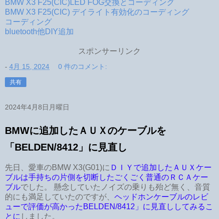
BMW X3 F25(CIC)LED FOG交換とコーディング
BMW X3 F25(CIC) デイライト有効化のコーディング
コーディング
bluetooth他DIY追加
スポンサーリンク
-
4月 15, 2024
0 件のコメント:
共有
2024年4月8日月曜日
BMWに追加したＡＵＸのケーブルを
「BELDEN/8412」に見直し
先日、愛車のBMW X3(G01)に
ＤＩＹで追加したＡＵＸケー
ブルは手持ちの片側を切断したごくごく普通のＲＣＡケー
ブル
でした。 懸念していたノイズの乗りも殆ど無く、音質
的にも満足していたのですが、
ヘッドホンケーブルのレビ
ューで評価が高かったBELDEN/8412」に見直ししてみるこ
とに
しました。