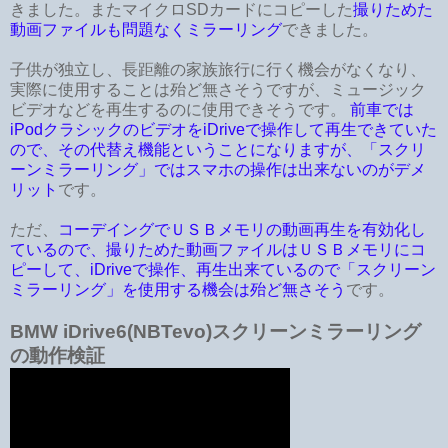
きました。またマイクロSDカードにコピーした
撮りためた
動画ファイルも問題なくミラーリング
できました。
子供が独立し、長距離の家族旅行に行く機会がなくなり、
実際に使用することは殆ど無さそうですが、ミュージック
ビデオなどを再生するのに使用できそうです。
前車では
iPodクラシックのビデオをiDriveで操作して再生できていた
ので、その代替え機能ということになりますが、「スクリ
ーンミラーリング」ではスマホの操作は出来ないのがデメ
リット
です。
ただ、
コーデイングでＵＳＢメモリの動画再生を有効化し
ているので、撮りためた動画ファイルはＵＳＢメモリにコ
ピーして、iDriveで操作、再生出来ているので「スクリーン
ミラーリング」を使用する機会は殆ど無さそう
です。
BMW iDrive6(NBTevo)スクリーンミラーリング
の動作検証