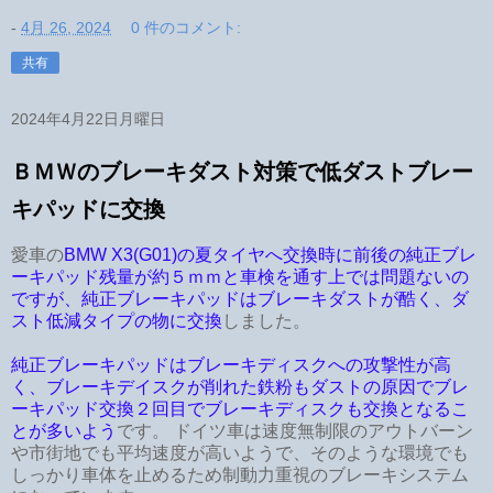
-
4月 26, 2024
0 件のコメント:
共有
2024年4月22日月曜日
ＢＭＷのブレーキダスト対策で低ダストブレー
キパッドに交換
愛車の
BMW X3(G01)の夏タイヤへ交換時に前後の純正ブレ
ーキパッド残量が約５ｍｍと車検を通す上では問題ないの
ですが、純正ブレーキパッドはブレーキダストが酷く、ダ
スト低減タイプの物に交換
しました。
純正ブレーキパッドはブレーキディスクへの攻撃性が高
く、ブレーキデイスクが削れた鉄粉もダストの原因でブレ
ーキパッド交換２回目でブレーキディスクも交換となるこ
とが多いよう
です。 ドイツ車は速度無制限のアウトバーン
や市街地でも平均速度が高いようで、そのような環境でも
しっかり車体を止めるため制動力重視のブレーキシステム