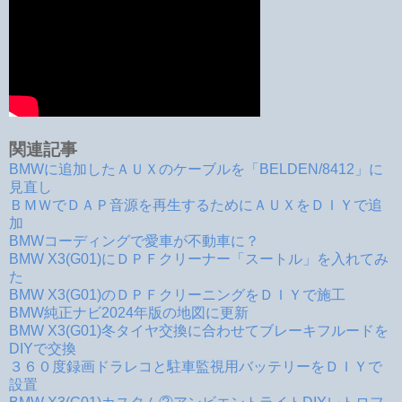
関連記事
BMWに追加したＡＵＸのケーブルを「BELDEN/8412」に
見直し
ＢＭＷでＤＡＰ音源を再生するためにＡＵＸをＤＩＹで追
加
BMWコーディングで愛車が不動車に？
BMW X3(G01)にＤＰＦクリーナー「スートル」を入れてみ
た
BMW X3(G01)のＤＰＦクリーニングをＤＩＹで施工
BMW純正ナビ2024年版の地図に更新
BMW X3(G01)冬タイヤ交換に合わせてブレーキフルードを
DIYで交換
３６０度録画ドラレコと駐車監視用バッテリーをＤＩＹで
設置