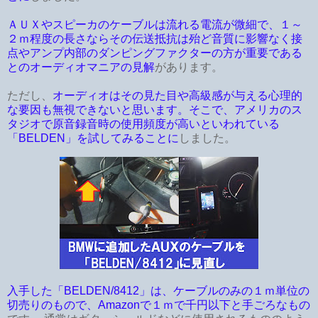
ＡＵＸやスピーカのケーブルは流れる電流が微細で、１～
２ｍ程度の長さならその伝送抵抗は殆ど音質に影響なく接
点やアンプ内部のダンピングファクターの方が重要である
とのオーディオマニアの見解
があります。
ただし、
オーディオはその見た目や高級感が与える心理的
な要因も無視できないと思います。そこで、アメリカのス
タジオで原音録音時の使用頻度が高いといわれている
「BELDEN」を試してみることに
しました。
入手した「BELDEN/8412」は、ケーブルのみの１ｍ単位の
切売りのもので、Amazonで１ｍで千円以下と手ごろなもの