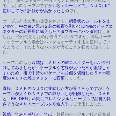
です。 通常はギターシールドなどに使用されるもののよう
で、太目のケーブルですが
２芯＋シールドで、ＡＵＸ用に
使用してその評価がが高かったもの
です。
ケーブル外皮の黒い被覆を剥いて、
網目状のシールドをま
とめて、中の白と黒の２芯の被覆を剥いてiDriveのビッグコ
ネクターの延長用に購入したアダプターにハンダ付け
しま
した。 今回使用したのは普通のハンダですが、高級オーデ
ィオケーブルの場合はハンダもオーディオ用を使用してい
るようで、そのようなハンダが有ることを初めて知りまし
た。
ケーブルのもう
片端は、ＡＵＸの雌コネクターをハンダ付
けしてみましたが、ケーブルや芯線が太いためか混線しや
すいため、後で手持ちのケーブル片側を切断した５ｃｍ程
度のＡＵＸの雌コネクターに変更
しました。
直接、ＤＡＰのＡＵＸに接続した方が良さそうですが、ケ
ーブルが太くＤＡＰまでの取り回しが困難なため、ＤＡＰ
と「BELDEN」の間にフレキシブルなケーブルで品質の良
さそうなＡＵＸケーブルを別途入手
して使用しました。
視聴してみた感想としては
、普通のケーブルと殆ど差を感