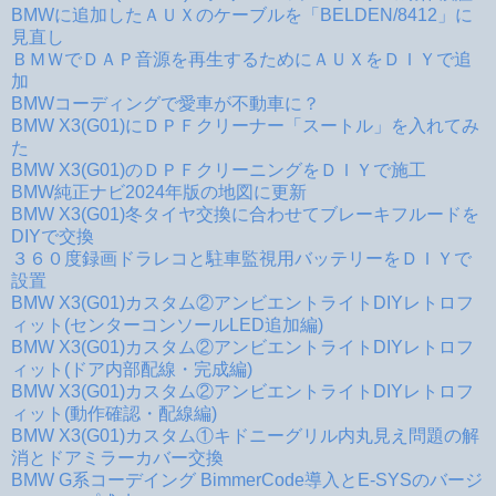
BMWに追加したＡＵＸのケーブルを「BELDEN/8412」に
見直し
ＢＭＷでＤＡＰ音源を再生するためにＡＵＸをＤＩＹで追
加
BMWコーディングで愛車が不動車に？
BMW X3(G01)にＤＰＦクリーナー「スートル」を入れてみ
た
BMW X3(G01)のＤＰＦクリーニングをＤＩＹで施工
BMW純正ナビ2024年版の地図に更新
BMW X3(G01)冬タイヤ交換に合わせてブレーキフルードを
DIYで交換
３６０度録画ドラレコと駐車監視用バッテリーをＤＩＹで
設置
BMW X3(G01)カスタム②アンビエントライトDIYレトロフ
ィット(センターコンソールLED追加編)
BMW X3(G01)カスタム②アンビエントライトDIYレトロフ
ィット(ドア内部配線・完成編)
BMW X3(G01)カスタム②アンビエントライトDIYレトロフ
ィット(動作確認・配線編)
BMW X3(G01)カスタム①キドニーグリル内丸見え問題の解
消とドアミラーカバー交換
BMW G系コーデイング BimmerCode導入とE-SYSのバージ