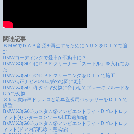
関連記事
ＢＭＷでＤＡＰ音源を再生するためにＡＵＸをＤＩＹで追
加
BMWコーディングで愛車が不動車に？
BMW X3(G01)にＤＰＦクリーナー「スートル」を入れてみ
た
BMW X3(G01)のＤＰＦクリーニングをＤＩＹで施工
BMW純正ナビ2024年版の地図に更新
BMW X3(G01)冬タイヤ交換に合わせてブレーキフルードを
DIYで交換
３６０度録画ドラレコと駐車監視用バッテリーをＤＩＹで
設置
BMW X3(G01)カスタム②アンビエントライトDIYレトロフ
ィット(センターコンソールLED追加編)
BMW X3(G01)カスタム②アンビエントライトDIYレトロフ
ィット(ドア内部配線・完成編)