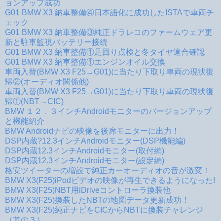
ョンアップ成功
G01 BMW X3 納車整備④日本語化に成功したISTAで車両チ
ェック
G01 BMW X3 納車整備③純正ドラレコのファームウェア更
新と駐車監視バッテリー接続
G01 BMW X3 納車整備①足回り点検と冬タイヤ適合確認
G01 BMW X3 納車整備①エンジンオイル交換
車両入替(BMW X3 F25→G01)に当たり下取り車両の現状復
帰②(オーディオ関係他)
車両入替(BMW X3 F25→G01)に当たり下取り車両の現状復
帰①(NBT→CIC)
BMW １２．３インチAndroidモニターのバージョンアップ
と機能紹介
BMW Androidナビの映像を後席モニターに出力！
DSP内蔵?12.3インチAndroidモニター(DSP機能編)
DSP内蔵12.3インチAndroidモニター(取付編)
DSP内蔵12.3インチAndroidモニター(設定編)
格安ツイーターの増設で純正カーオーディオの音が激変！
BMW X3(F25)iPodビデオの映像が再生できるようになった!
BMW X3(F25)NBT用iDriveコントローラ換装他
BMW X3(F25)換装したNBTの地図データ更新成功！
BMW X3(F25)純正ナビをCICからNBTに換装チャレンジ
（其の３）