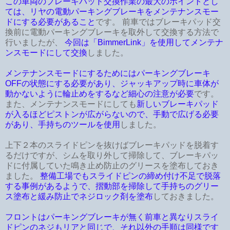
この車両のブレーキパッド交換作業の最大のポイントとし
ては、リヤの電動パーキングブレーキをメンテナンスモー
ドにする必要があること
です。 前車ではブレーキパッド交
換前に電動パーキングブレーキを取外して交換する方法で
行いましたが、
今回は「BimmerLink」を使用してメンテナ
ンスモードにして交換
しました。
メンテナンスモードにするためにはパーキングブレーキ
OFFの状態にする必要があり、ジャッキアップ時に車体が
動かないように輪止めをするなど細心の注意が必要
です。
また、メンテナンスモードにしても
新しいブレーキパッド
が入るほどピストンが広がらないので、手動で広げる必要
があり、手持ちのツールを使用
しました。
上下２本のスライドピンを抜けばブレーキパッドを脱着す
るだけですが、シムを取り外して掃除して、ブレーキパッ
ドに付属していた鳴き止め防止のグリースを塗布しておき
ました。
整備工場でもスライドピンの締め付け不足で脱落
する事例があるようで、摺動部を掃除して手持ちのグリー
ス塗布と緩み防止でネジロック剤を塗布
しておきました。
フロントはパーキングブレーキが無く前車と異なりスライ
ドピンのネジもリアと同じで、それ以外の手順は同様です