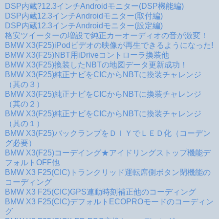
DSP内蔵?12.3インチAndroidモニター(DSP機能編)
DSP内蔵12.3インチAndroidモニター(取付編)
DSP内蔵12.3インチAndroidモニター(設定編)
格安ツイーターの増設で純正カーオーディオの音が激変！
BMW X3(F25)iPodビデオの映像が再生できるようになった!
BMW X3(F25)NBT用iDriveコントローラ換装他
BMW X3(F25)換装したNBTの地図データ更新成功！
BMW X3(F25)純正ナビをCICからNBTに換装チャレンジ
（其の３）
BMW X3(F25)純正ナビをCICからNBTに換装チャレンジ
（其の２）
BMW X3(F25)純正ナビをCICからNBTに換装チャレンジ
（其の１）
BMW X3(F25)バックランプをＤＩＹでＬＥＤ化（コーデン
グ必要）
BMW X3(F25)コーデイング★アイドリングストップ機能デ
フォルトOFF他
BMW X3 F25(CIC)トランクリッド運転席側ボタン閉機能の
コーディング
BMW X3 F25(CIC)GPS連動時刻補正他のコーディング
BMW X3 F25(CIC)デフォルトECOPROモードのコーディン
グ