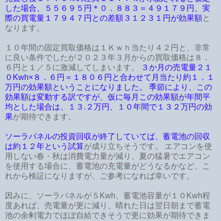
した場合、５５６９５円＊０．８８３＝４９１７９円、実
際の買電量１７９４７円との差額３１２３１円が効果額
と
なります。
１０年間の固定買取価格は１Ｋｗｈ当たり４２円と、非常
に良い条件でしたが２０２３年３月からの買取価格は８．
６円と１／５に激減してしまいます。
３か月の売電量２１
０Kwh×８．６円＝１８０６円と合わせて月当たり約１．１
万円の効果額ということになりました。 季節により、この
効果額は変動する訳ですが、仮に毎月この効果額が年間平
均とした場合は、１３.２万円、１０年間で１３２万円の効
果
が期待できます。
ソーラパネルの投資回収が終了していてば、蓄電池の回収
は約１２年という試算
が成り立ちそうです。 エアコンを使
用しない春・秋は消費電力量が減り、夏の猛暑でエアコン
を使用する場合に、蓄電池の充電量がどうなるかなど、こ
れから検証になりますが、ご参考になれば幸いです。
因みに、ソーラパネルが５Kwh、蓄電池容量が１０Kwh程
度あれば、売電量が更に減り、晴れた日は翌日朝まで蓄電
池の余剰電力でほぼ自給できそうで更に効果が期待できま