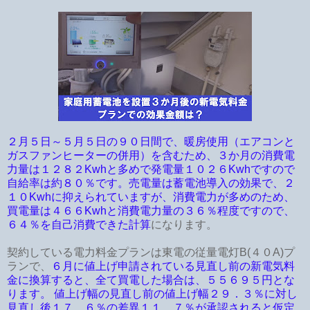
２月５日～５月５日の９０日間で、暖房使用（エアコンと
ガスファンヒーターの併用）を含むため、３か月の消費電
力量は１２８２Kwhと多めで発電量１０２６Kwhですので
自給率は約８０％です。売電量は蓄電池導入の効果で、２
１０Kwhに抑えられていますが、消費電力が多めのため、
買電量は４６６Kwhと消費電力量の３６％程度ですので、
６４％を自己消費できた計算
になります。
契約している電力料金プランは東電の従量電灯B(４０A)プ
ランで、
６月に値上げ申請されている見直し前の新電気料
金に換算すると、全て買電した場合は、５５６９５円とな
ります。 値上げ幅の見直し前の値上げ幅２９．３％に対し
見直し後１７．６％の差異１１．７％が承認されると仮定