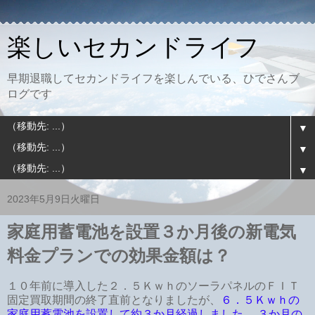
楽しいセカンドライフ
早期退職してセカンドライフを楽しんでいる、ひでさんブ
ログです
▼
▼
▼
2023年5月9日火曜日
家庭用蓄電池を設置３か月後の新電気
料金プランでの効果金額は？
１０年前に導入した２．５ＫｗｈのソーラパネルのＦＩＴ
固定買取期間の終了直前となりましたが、
６．５Ｋｗｈの
家庭用蓄電池を設置して約３か月経過しました。 ３か月の