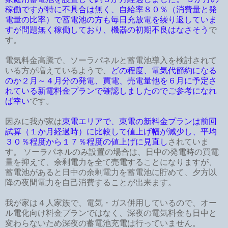
稼働ですが特に不具合は無く、自給率８０％（消費量と発
電量の比率）で蓄電池の方も毎日充放電を繰り返していま
すが問題無く稼働しており、機器の初期不良はなさそう
で
す。
電気料金高騰で、ソーラパネルと蓄電池導入を検討されて
いる方が増えているようで、
どの程度、電気代節約になる
のか２月～４月分の発電、買電、売電量他を６月に予定さ
れている新電料金プランで確認しましたのでご参考になれ
ば幸い
です。
因みに我が家は
東電エリアで、東電の新料金プランは前回
試算（１か月経過時）に比較して値上げ幅が減少し、平均
３０％程度から１７％程度の値上げに見直し
されていま
す。 ソーラパネルのみ設置の場合は、日中の発電時の買電
量を抑えて、余剰電力を全て売電することになりますが、
蓄電池があると日中の余剰電力を蓄電池に貯めて、夕方以
降の夜間電力を自己消費することが出来ます。
我が家は４人家族で、電気・ガス併用しているので、オー
ル電化向け料金プランではなく、深夜の電気料金も日中と
変わらないため深夜の蓄電池充電は行っていません。