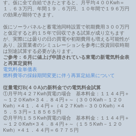
す。仮に全て自給できたとすると、月平均４００Kwh＝
１．６３万円、年間１９．６万円、１０年間で１９６万円
の効果が期待できます。
仮にソーラパネルと蓄電池同時設置で初期費用３００万円
と仮定すると約１５年で回収できる試算が成り立ちます
が、実際には曇りの日の買電や初期費用も増える可能性が
あり、設置業者のシミュレーションを参考に投資回収時期
は別途試算する必要があります。
ご参考：６月に値上げ申請されている東電の新電気料金表
と再算定資料
電気料金単価表
燃料費等の採録期間変更に伴う再算定結果について
従量電灯B(４０A)の新料金での電気料金試算
①月平均４２７Kwh買電の場合 基本料金：１１４４円＋
～１２０Kwh×３４．８４円＋～（３００Kwh－１２０
Kwh）×４１．４４円＋（４２７Kwh－３００Kwh）×４
５．５３円＝１８５６５円
②月平均１５５Kwh買電の場合 基本料金：１１４４円＋
～１２０Kwh×３４．８４円＋～（１５５Kwh－１２０
Kwh）×４１．４４円＝６７７５円