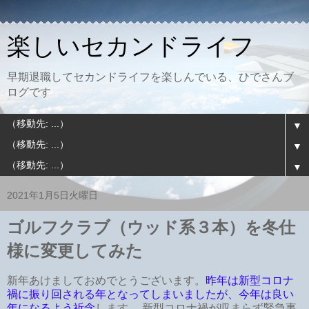
楽しいセカンドライフ
早期退職してセカンドライフを楽しんでいる、ひでさんブ
ログです
▼
▼
▼
2021年1月5日火曜日
ゴルフクラブ（ウッド系３本）を冬仕
様に変更してみた
新年あけましておめでとうございます。
昨年は新型コロナ
禍に振り回される年となってしまいましたが、今年は良い
年になるよう祈念
します。 新型コロナ禍が収まらず緊急事