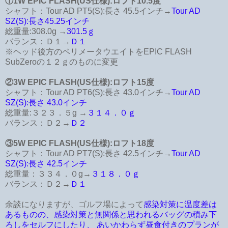
①1W EPIC FLASH(US仕様):ロフト10.5度
シャフト：Tour AD PT5(S):長さ 45.5インチ→
Tour AD
SZ(S):長さ45.25インチ
総重量:308.0g →
301.5ｇ
バランス：Ｄ１→
Ｄ１
※ヘッド後方のペリメータウエイトをEPIC FLASH
SubZeroの１２ｇのものに変更
②3W EPIC FLASH(US仕様):ロフト15度
シャフト：Tour AD PT6(S):長さ 43.0インチ→
Tour AD
SZ(S):長さ 43.0インチ
総重量:３２３．５g →
３１４．０ｇ
バランス：Ｄ２→
Ｄ２
③5W EPIC FLASH(US仕様):ロフト18度
シャフト：Tour AD PT7(S):長さ 42.5インチ→
Tour AD
SZ(S):長さ 42.5インチ
総重量：３３４．０g→
３１８．０ｇ
バランス：Ｄ２→
Ｄ１
余談になりますが、ゴルフ場によって
感染対策に温度差は
あるものの、感染対策と無関係と思われるバッグの積み下
ろしをセルフにしたり、 あいかわらず昼食付きのプランが