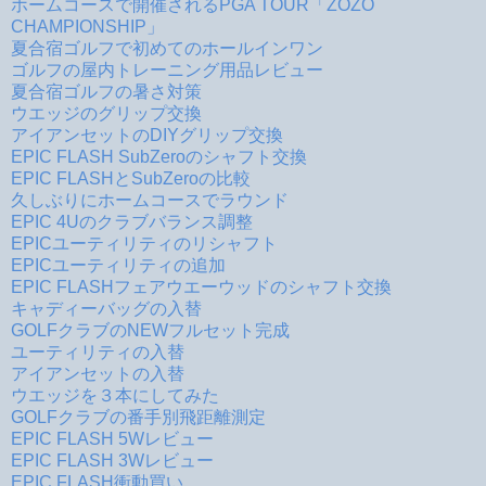
ホームコースで開催されるPGA TOUR「ZOZO
CHAMPIONSHIP」
夏合宿ゴルフで初めてのホールインワン
ゴルフの屋内トレーニング用品レビュー
夏合宿ゴルフの暑さ対策
ウエッジのグリップ交換
アイアンセットのDIYグリップ交換
EPIC FLASH SubZeroのシャフト交換
EPIC FLASHとSubZeroの比較
久しぶりにホームコースでラウンド
EPIC 4Uのクラブバランス調整
EPICユーティリティのリシャフト
EPICユーティリティの追加
EPIC FLASHフェアウエーウッドのシャフト交換
キャディーバッグの入替
GOLFクラブのNEWフルセット完成
ユーティリティの入替
アイアンセットの入替
ウエッジを３本にしてみた
GOLFクラブの番手別飛距離測定
EPIC FLASH 5Wレビュー
EPIC FLASH 3Wレビュー
EPIC FLASH衝動買い