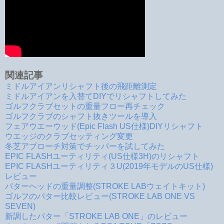
関連記事
ミドルアイアンリシャフト後の飛距離測定
ミドルアイアンを入替てDIYでリシャフトしてみた
ゴルフクラブセットの重量フロー再チェック
ゴルフクラブのシャフト抜きツールを導入
フェアウエーウッド(Epic Flash US仕様)DIYリシャフト
ウエッジのクラブセッティング変更
冬芝アプローチ対策でチッパーを試してみた
EPIC FLASHユーティリティ(US仕様3H)のリシャフト
EPIC FLASHユーティリティ３U(2019年モデルのUS仕様)
レビュー
パターヘッドの重量調整(STROKE LABウェイトキット)
ゴルフのパター比較レビュー(STROKE LAB ONE VS
SEVEN)
新調したパター「STROKE LAB ONE」のレビュー