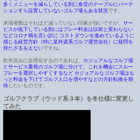
多くメニューを減らしている割に食堂のテーブルにパーテ
ションすら設置していないゴルフ場もある状況
です。
来場者数はそれほど減っていない印象が強いですが、
サー
ビスが低下している割にはプレー料金は以前と変わらない
などコロナ禍を言い訳に コストダウンを進めているように
感じる経営方針（特に某外資系ゴルフ運営会社）に疑問を
持たざるをえない
ですね。
欧米並みに合理化するのであれば、
カジュアルなゴルフ場
とサービス重視のゴルフ場に分けて、これを機会にスルー
プレーを選択しやすくするなど カジュアルなゴルフ場はも
っと料金を下げてゴルフ人口を増やすなどの方針転換を期
待
したいものです。
ゴルフクラブ（ウッド系３本）を冬仕様に変更し
てみた