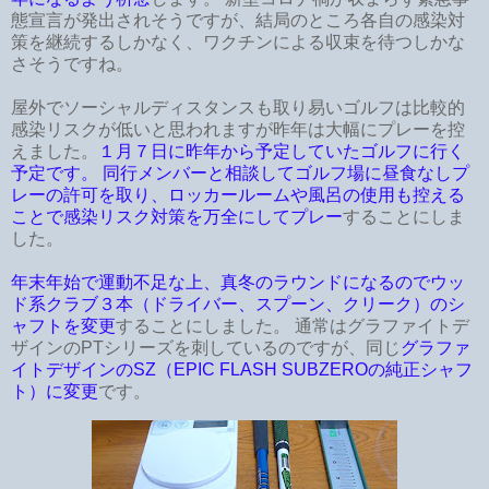
態宣言が発出されそうですが、結局のところ各自の感染対
策を継続するしかなく、ワクチンによる収束を待つしかな
さそうですね。
屋外でソーシャルディスタンスも取り易いゴルフは比較的
感染リスクが低いと思われますが昨年は大幅にプレーを控
えました。
１月７日に昨年から予定していたゴルフに行く
予定です。 同行メンバーと相談してゴルフ場に昼食なしプ
レーの許可を取り、ロッカールームや風呂の使用も控える
ことで感染リスク対策を万全にしてプレー
することにしま
した。
年末年始で運動不足な上、真冬のラウンドになるのでウッ
ド系クラブ３本（ドライバー、スプーン、クリーク）のシ
ャフトを変更
することにしました。 通常はグラファイトデ
ザインのPTシリーズを刺しているのですが、同じ
グラファ
イトデザインのSZ（EPIC FLASH SUBZEROの純正シャフ
ト）に変更
です。