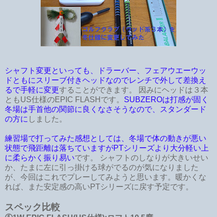
シャフト変更といっても、ドラーバー、フェアウエーウッ
ドともにスリーブ付きヘッドなのでレンチで外して差換え
るで手軽に変更
することができます。 因みにヘッドは３本
ともUS仕様のEPIC FLASHです。
SUBZEROは打感が固く
冬場は手首他の関節に良くなさそうなので、スタンダード
の方に
しました。
練習場で打ってみた感想としては、冬場で体の動きが悪い
状態で飛距離は落ちていますがPTシリーズより大分軽い上
に柔らかく振り易い
です。 シャフトのしなりが大きいせい
か、たまに左に引っ掛ける球がでるのが気になりました
が、今回はこれでプレーしてみようと思います。暖かくな
れば、また安定感の高いPTシリーズに戻す予定です。
スペック比較